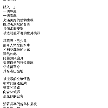
踏入一步
一切靜謐
一切青翠
充滿美好的勃勃生機
眺望著悠然的白雲
是個多麼安逸
被透明籠罩著的世外桃源
武藏野上已少見
那令人懷念的水車
和稻草葺頂的人家
雖然如此
跨越無限歲月
美麗自然的詩歌寶庫
仍遺留至今
其名瀧山城址
被澄澈的空氣懷抱
樹木的隧道延續
落葉的道路
向森林傾訴
孤兒似的寂寞
沿著兵卒們曾舉杯慶祝