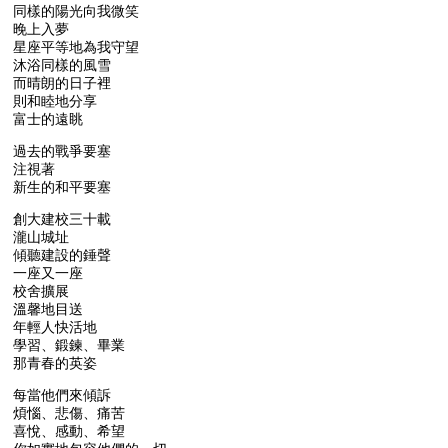
同樣的陽光向我微笑
晚上入夢
星座平等地為我守望
沐浴同樣的風雪
而晴朗的日子裡
則和睦地分享
富士的遠眺
過去的戰爭要塞
注視著
新生的和平要塞
創大建校三十載
瀧山城址
傾聽建設的錘聲
一座又一座
校舍擴展
溫馨地目送
年輕人快活地
學習、鍛鍊、畢業
那青春的英姿
每當他們來傾訴
煩惱、悲傷、痛苦
喜悅、感動、希望