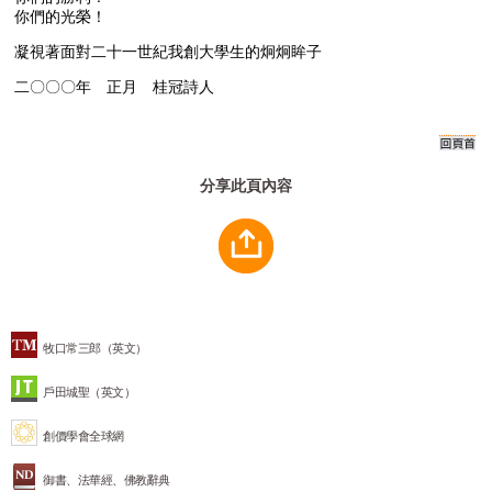
你們的光榮！
凝視著面對二十一世紀我創大學生的炯炯眸子
二〇〇〇年 正月 桂冠詩人
分享此頁內容
牧口常三郎（英文）
戶田城聖（英文）
創價學會全球網
御書、法華經、佛教辭典