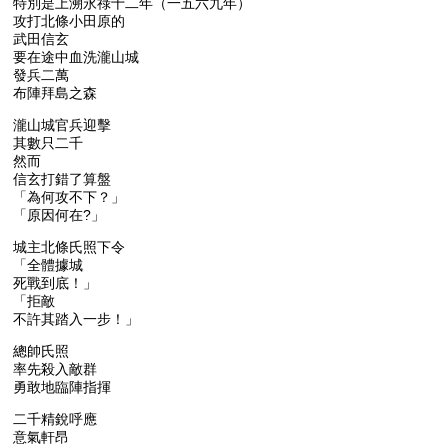
特別是上溯永祿十二年（一五六九年）
攻打北條小田原的
武田信玄
要在途中血洗瀧山城
發兵二萬
布陣拜島之森
瀧山城官兵迎擊
其數只二千
然而
信玄打錯了算盤
「為何攻不下？」
「原因何在?」
城主北條氏照下令
「全體據城
死戰到底！」
「拒敵
不許其踏入一步！」
總帥氏照
率先殺入敵群
勇敢地臨陣指揮
二千精銳呼應
意氣軒昂