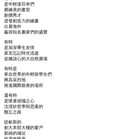
是年輕達芬奇們
磨練美的畫室
創價秀才
迸發創造力的繪畫
出展海外
贏得知名畫家們的盛贊
有時
是加深畢生友情
甚至忘記時光流逝
促膝談心的大自然廣場
有時是
來自世界的年輕留學生們
興高采烈地
推進國際親善的場所
還有時
是懷著煩惱之心
沈浸於哲學與思索的
難忘之路
從嶄新的
創大本部大樓的窗戶
新綠的城址
也盡收眼底