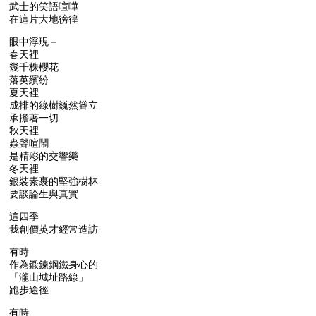
武士的笑語喧嘩
在這片大地徬徨
眼中浮現－
春天裡
幾千株櫻花
落英繽紛
夏天裡
成排的綠樹巍然聳立
承擔著一切
秋天裡
蟲聲喧鬧
是精彩的交響樂
冬天裡
銀裝素裹的堅強樹林
要談論生與真實
這四季
我創價英才經常造訪
有時
作為鍛鍊鋼鐵身心的
「瀧山城址路線」
跑步途徑
有時