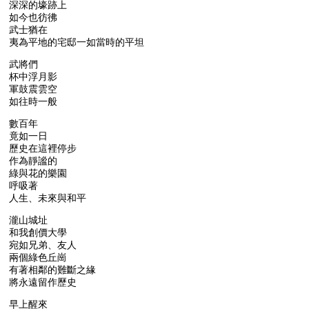
深深的壕跡上
如今也彷彿
武士猶在
夷為平地的宅邸一如當時的平坦
武將們
杯中浮月影
軍鼓震雲空
如往時一般
數百年
竟如一日
歷史在這裡停步
作為靜謐的
綠與花的樂園
呼吸著
人生、未來與和平
瀧山城址
和我創價大學
宛如兄弟、友人
兩個綠色丘崗
有著相鄰的難斷之緣
將永遠留作歷史
早上醒來