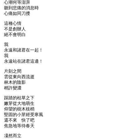
心潮何等澎湃
聽到悲痛的消息時
心痛如同刀攪
這種心情
不是創辦人
絕不會明白
我
永遠和諸君在一起！
我
永遠站在諸君這邊！
片刻之間
雲從東向西流逝
林木的陰影
稍許變濃
踩踏的枯草之下
嫩芽從大地萌生
仰望的樹木枝梢
堅固的小芽經受寒風
還不來 快了吧
焦急地等待春天
凜然而立