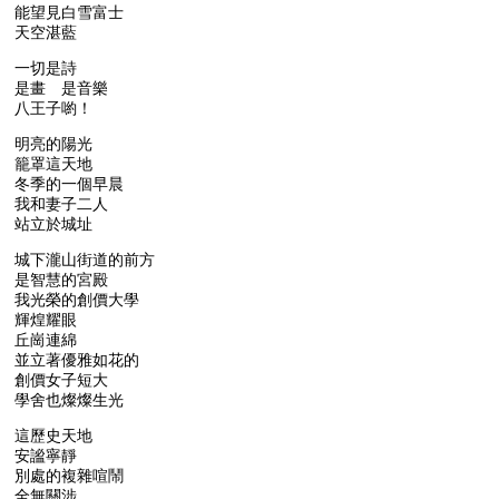
能望見白雪富士
天空湛藍
一切是詩
是畫 是音樂
八王子喲！
明亮的陽光
籠罩這天地
冬季的一個早晨
我和妻子二人
站立於城址
城下瀧山街道的前方
是智慧的宮殿
我光榮的創價大學
輝煌耀眼
丘崗連綿
並立著優雅如花的
創價女子短大
學舍也燦燦生光
這歷史天地
安謐寧靜
別處的複雜喧鬧
全無關涉