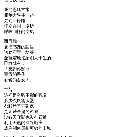
我的思緒常常
和創大學生一起
走同一條路
佇立在同一場所
呼吸同樣的空氣
而且我
要把感謝的話語
送給守護、培養
並寬宏地接納創大學生的
已故城主：
「感謝你關照
寶貴的吾子
心愛的吾女！」
古昔
這裡是激戰不斷的戰場
多少次風雲激盪
都毅然堅守到底
是固若金湯的名城
沒有天守閣也沒有石牆
利用天然的深谷斷崖
成為關東屈指可數的山城