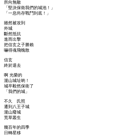
所向無敵
「堅決保衛我們的城池！」
「一息尚存戰鬥到底！」
雖然被攻到
外城
斷然抵抗
進而出擊
把信玄之子勝賴
嚇得魂飛魄散
信玄
終於退去
啊 光榮的
瀧山城址喲！
城卒毅然保衛了
「我們的城」
不久 氏照
遷到八王子城
瀧山廢城
荒草叢生
幾百年的四季
日轉星移