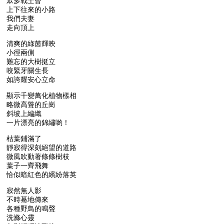
眾多戰士曾
上下往來的小路
我們夫妻
走向頂上
清爽的綠茵輝映
小徑兩側
難忘的大樹挺立
咬緊牙關生長
如誇耀安心立命
顯示千變萬化植物樣相
略微高聳的丘崗
斜坡上編織
一片漂亮的錦繡喲！
枯葉鋪滿了
靜寂得深刻絕望的道路
微風吹動著條條樹枝
葉子一齊飛舞
恰似暗紅色的繽紛落英
寂然無人影
不時驀地傳來
各種野鳥的鳴聲
洗滌心靈