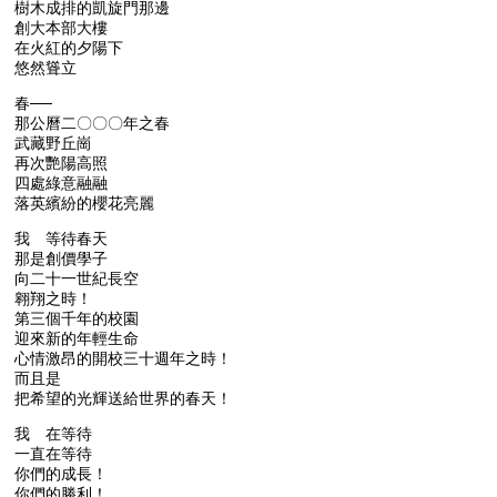
樹木成排的凱旋門那邊
創大本部大樓
在火紅的夕陽下
悠然聳立
春──
那公曆二〇〇〇年之春
武藏野丘崗
再次艷陽高照
四處綠意融融
落英繽紛的櫻花亮麗
我 等待春天
那是創價學子
向二十一世紀長空
翱翔之時！
第三個千年的校園
迎來新的年輕生命
心情激昂的開校三十週年之時！
而且是
把希望的光輝送給世界的春天！
我 在等待
一直在等待
你們的成長！
你們的勝利！