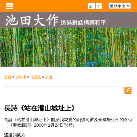
首頁
»
資料庫
»
作品集
»
詩選
長詩《站在瀧山城址上》
長詩《站在瀧山城址上》贈給我親愛的創價同窗及全國學生部的各位
（《聖教新聞》2000年1月24日刊登）
遙遠的彼方