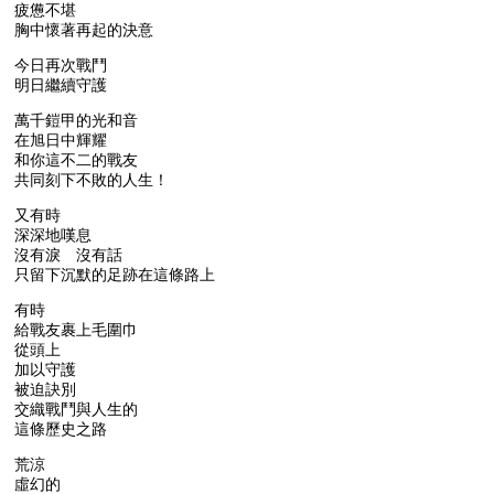
疲憊不堪
胸中懷著再起的決意
今日再次戰鬥
明日繼續守護
萬千鎧甲的光和音
在旭日中輝耀
和你這不二的戰友
共同刻下不敗的人生！
又有時
深深地嘆息
沒有淚 沒有話
只留下沉默的足跡在這條路上
有時
給戰友裹上毛圍巾
從頭上
加以守護
被迫訣別
交織戰鬥與人生的
這條歷史之路
荒涼
虛幻的