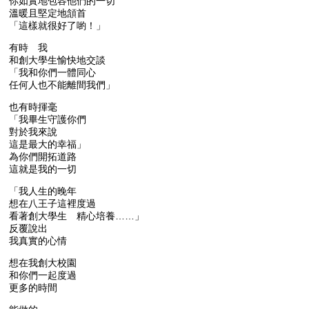
你如實地包容他們的一切
溫暖且堅定地頷首
「這樣就很好了喲！」
有時 我
和創大學生愉快地交談
「我和你們一體同心
任何人也不能離間我們」
也有時揮毫
「我畢生守護你們
對於我來說
這是最大的幸福」
為你們開拓道路
這就是我的一切
「我人生的晚年
想在八王子這裡度過
看著創大學生 精心培養……」
反覆說出
我真實的心情
想在我創大校園
和你們一起度過
更多的時間