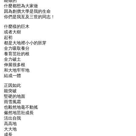
能做的
什麼都想為大家做
因為創價大學是我的生命
你們是我亙及三世的同志！
什麼樣的巨木
或者大樹
起初
都是大地裡小小的胚芽
全力吸取養分
養育茁壯的根
全力破土
伸展很多根
和大地牢牢地
結成一體
正因如此
能突破
堅硬的地面
雨雪風霜
也毅然地毫不動搖
儼然地茁壯成長
活出自我
高高地
大大地
成長