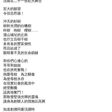
活躍在二十一世紀大舞台
宏大的願望
令信念昂揚！
沖天的杉樹
樹幹光潤的白蠟樹
柞樹 枹樹 櫻樹……
瀧山城址的丘崗
也佇立百樹千樹
各有各的豐富個性
而且結成了
眼睛看不見的生命鎖鏈
和你們心連心的
哥哥和姐姐
也在拼死奮戰！
熱愛母校 為之驕傲
為使母校永存
在現實社會的風浪中
經受翻騰
認真地奮鬥！
那散發堅強光輝的靈魂
讓身為創辦人的我無比高興
知道創價同窗活躍時