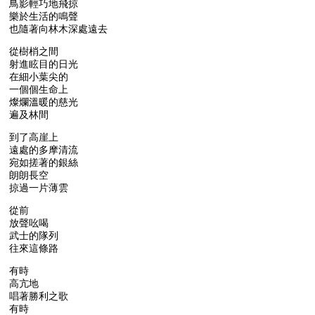
鳥影輕巧地飛掠
樂於生活的鳴聲
也隨著向林木深處遠去
從樹梢之間
射進眩目的日光
在細小葉尖的
一個個生命上
燦爛溫暖的慈光
遍及林間
到了高崖上
遠處的多摩清流
宛如搓著的銀絲
朗朗長空
掠過一片薄雲
從前
放聲吆喝
武士的隊列
往來這條路
有時
高亢地
唱著勝利之歌
有時