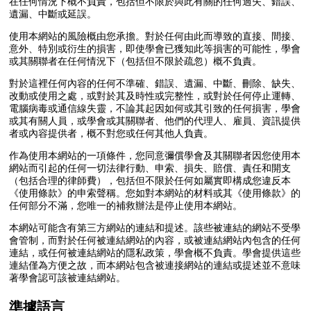
在任何情況下概不負責，包括但不限於與此有關的任何過失、錯誤、
遺漏、中斷或延誤。
使用本網站的風險概由您承擔。對於任何由此而導致的直接、間接、
意外、特別或衍生的損害，即使學會已獲知此等損害的可能性，學會
或其關聯者在任何情況下（包括但不限於疏忽）概不負責。
對於這裡任何內容的任何不準確、錯誤、遺漏、中斷、刪除、缺失、
改動或使用之處，或對於其及時性或完整性，或對於任何停止運轉、
電腦病毒或通信線失靈，不論其起因如何或其引致的任何損害，學會
或其有關人員，或學會或其關聯者、他們的代理人、雇員、資訊提供
者或內容提供者，概不對您或任何其他人負責。
作為使用本網站的一項條件，您同意彌償學會及其關聯者因您使用本
網站而引起的任何一切法律行動、申索、損失、賠償、責任和開支
（包括合理的律師費），包括但不限於任何如屬實即構成您違反本
《使用條款》的申索聲稱。您如對本網站的材料或其《使用條款》的
任何部分不滿，您唯一的補救辦法是停止使用本網站。
本網站可能含有第三方網站的連結和提述。該些被連結的網站不受學
會管制，而對於任何被連結網站的內容，或被連結網站內包含的任何
連結，或任何被連結網站的隱私政策，學會概不負責。學會提供這些
連結僅為方便之故，而本網站包含被連接網站的連結或提述並不意味
著學會認可該被連結網站。
準據語言