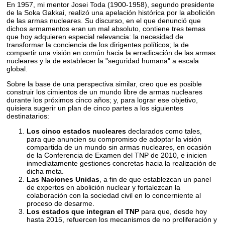
En 1957, mi mentor Josei Toda (1900-1958), segundo presidente
de la Soka Gakkai, realizó una apelación histórica por la abolición
de las armas nucleares. Su discurso, en el que denunció que
dichos armamentos eran un mal absoluto, contiene tres temas
que hoy adquieren especial relevancia: la necesidad de
transformar la conciencia de los dirigentes políticos; la de
compartir una visión en común hacia la erradicación de las armas
nucleares y la de establecer la "seguridad humana" a escala
global.
Sobre la base de una perspectiva similar, creo que es posible
construir los cimientos de un mundo libre de armas nucleares
durante los próximos cinco años; y, para lograr ese objetivo,
quisiera sugerir un plan de cinco partes a los siguientes
destinatarios:
Los cinco estados nucleares
declarados como tales,
para que anuncien su compromiso de adoptar la visión
compartida de un mundo sin armas nucleares, en ocasión
de la Conferencia de Examen del TNP de 2010, e inicien
inmediatamente gestiones concretas hacia la realización de
dicha meta.
Las Naciones Unidas
, a fin de que establezcan un panel
de expertos en abolición nuclear y fortalezcan la
colaboración con la sociedad civil en lo concerniente al
proceso de desarme.
Los estados que integran el TNP
para que, desde hoy
hasta 2015, refuercen los mecanismos de no proliferación y