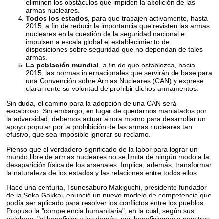
eliminen los obstáculos que impiden la abolición de las
armas nucleares.
Todos los estados
, para que trabajen activamente, hasta
2015, a fin de reducir la importancia que revisten las armas
nucleares en la cuestión de la seguridad nacional e
impulsen a escala global el establecimiento de
disposiciones sobre seguridad que no dependan de tales
armas.
La población mundial
, a fin de que establezca, hacia
2015, las normas internacionales que servirán de base para
una Convención sobre Armas Nucleares (CAN) y exprese
claramente su voluntad de prohibir dichos armamentos.
Sin duda, el camino para la adopción de una CAN será
escabroso. Sin embargo, en lugar de quedarnos maniatados por
la adversidad, debemos actuar ahora mismo para desarrollar un
apoyo popular por la prohibición de las armas nucleares tan
efusivo, que sea imposible ignorar su reclamo.
Pienso que el verdadero significado de la labor para lograr un
mundo libre de armas nucleares no se limita de ningún modo a la
desaparición física de los arsenales. Implica, además, transformar
la naturaleza de los estados y las relaciones entre todos ellos.
Hace una centuria, Tsunesaburo Makiguchi, presidente fundador
de la Soka Gakkai, enunció un nuevo modelo de competencia que
podía ser aplicado para resolver los conflictos entre los pueblos.
Propuso la "competencia humanitaria", en la cual, según sus
palabras, "al beneficiar a los demás, nos beneficiamos a nosotros