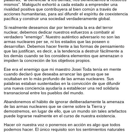
mismos". Makiguchi exhortó a cada estado a emprender una
rivalidad positiva que contribuyera al bien común a través de
acciones humanitarias, para así difundir el espíritu de coexistencia
pacífica y construir una sociedad verdaderamente global.
Si realmente deseamos dar por terminada la era del terror
nuclear, debemos dedicar nuestros esfuerzos a combatir al
verdadero "enemigo". Nuestro auténtico adversario no son las
armas nucleares per se, ni los estados que las poseen o
desarrollan. Debemos hacer frente a las formas de pensamiento
que las justifican, es decir, a la tendencia a destruir fácilmente a
los demás cuando se los considera elementos que amenazan o
impiden la concreción de los objetivos propios.
Ese era el enemigo que mi maestro Josei Toda tenía en mente
cuando declaró que deseaba arrancar las garras que se
ocultaban en lo más profundo de las armas nucleares. Sus
palabras estaban sustentadas en la convicción de que difundir
una nueva conciencia ayudaría a establecer una red solidaria
transnacional entre los pueblos del mundo.
Abandonemos el hábito de ignorar deliberadamente la amenaza
de las armas nucleares que se cierne sobre la Tierra y
demostremos, en lugar de ello, que un mundo sin tales artefactos
puede lograrse realmente en el curso de nuestra existencia.
Hacer oír nuestra voz o ponernos en acción es algo que todos
podemos hacer. El único requisito son los sentimientos naturales