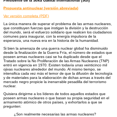
Presidente de la Soka Gakkai Internacional (SGI)
Propuesta antinuclear (versión abreviada)
Ver versión completa (PDF)
La única manera de superar el problema de las armas nucleares,
que constituyen fuerzas que instigan la división y la destrucción
del mundo, será el esfuerzo solidario que realicen los ciudadanos
comunes para inaugurar, con la energía impulsora de la
esperanza, una nueva era en la historia de la humanidad.
Si bien la amenaza de una guerra nuclear global ha disminuido
desde la finalización de la Guerra Fría, el número de estados que
poseen armas nucleares casi se ha duplicado desde que el
Tratado sobre la No Proliferación de las Armas Nucleares (TNP)
entró en vigencia en 1970. Existen todavía unas veinticinco mil
ojivas nucleares alrededor del mundo. Al mismo tiempo, se
intensifica cada vez más el temor de que la difusión de tecnología
y de materiales para la elaboración de dichas armas a través del
mercado negro propicie la inenarrable pesadilla del terrorismo
nuclear.
Quisiera dirigirme a los líderes de todos aquellos estados que
poseen armas nucleares o que basan su propia seguridad en el
armamento atómico de otros países, y exhortarlos a que se
pregunten:
¿Son realmente necesarias las armas nucleares?