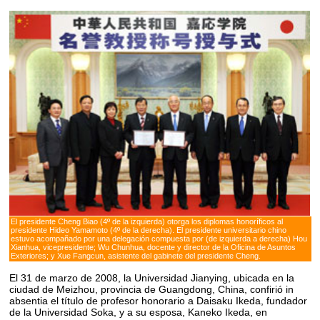
El presidente Cheng Biao (4º de la izquierda) otorga los diplomas honoríficos al
presidente Hideo Yamamoto (4º de la derecha). El presidente universitario chino
estuvo acompañado por una delegación compuesta por (de izquierda a derecha) Hou
Xianhua, vicepresidente; Wu Chunhua, docente y director de la Oficina de Asuntos
Exteriores; y Xue Fangcun, asistente del gabinete del presidente Cheng.
El 31 de marzo de 2008, la Universidad Jianying, ubicada en la
ciudad de Meizhou, provincia de Guangdong, China, confirió in
absentia el título de profesor honorario a Daisaku Ikeda, fundador
de la Universidad Soka, y a su esposa, Kaneko Ikeda, en