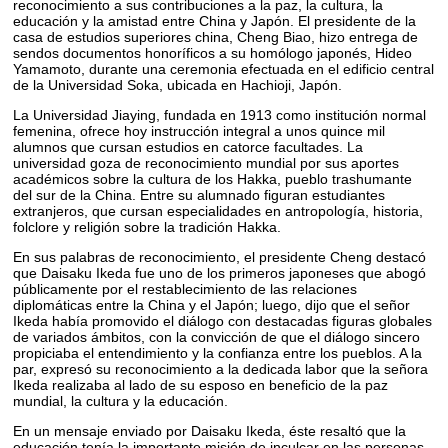
reconocimiento a sus contribuciones a la paz, la cultura, la
educación y la amistad entre China y Japón. El presidente de la
casa de estudios superiores china, Cheng Biao, hizo entrega de
sendos documentos honoríficos a su homólogo japonés, Hideo
Yamamoto, durante una ceremonia efectuada en el edificio central
de la Universidad Soka, ubicada en Hachioji, Japón.
La Universidad Jiaying, fundada en 1913 como institución normal
femenina, ofrece hoy instrucción integral a unos quince mil
alumnos que cursan estudios en catorce facultades. La
universidad goza de reconocimiento mundial por sus aportes
académicos sobre la cultura de los Hakka, pueblo trashumante
del sur de la China. Entre su alumnado figuran estudiantes
extranjeros, que cursan especialidades en antropología, historia,
folclore y religión sobre la tradición Hakka.
En sus palabras de reconocimiento, el presidente Cheng destacó
que Daisaku Ikeda fue uno de los primeros japoneses que abogó
públicamente por el restablecimiento de las relaciones
diplomáticas entre la China y el Japón; luego, dijo que el señor
Ikeda había promovido el diálogo con destacadas figuras globales
de variados ámbitos, con la convicción de que el diálogo sincero
propiciaba el entendimiento y la confianza entre los pueblos. A la
par, expresó su reconocimiento a la dedicada labor que la señora
Ikeda realizaba al lado de su esposo en beneficio de la paz
mundial, la cultura y la educación.
En un mensaje enviado por Daisaku Ikeda, éste resaltó que la
educación tenía la importante misión de inculcar en las personas