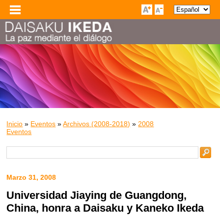
Inicio
»
Eventos
»
Archivos (2008-2018)
»
2008
Eventos
Marzo 31, 2008
Universidad Jiaying de Guangdong,
China, honra a Daisaku y Kaneko Ikeda