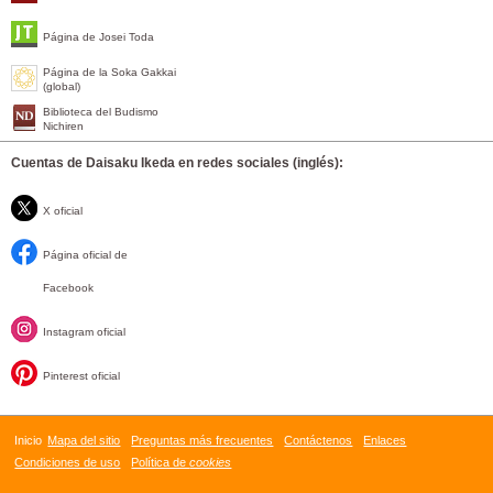
Página de Josei Toda
Página de la Soka Gakkai
(global)
Biblioteca del Budismo
Nichiren
Cuentas de Daisaku Ikeda en redes sociales (inglés):
X oficial
Página oficial de
Facebook
Instagram oficial
Pinterest oficial
Inicio
Mapa del sitio
Preguntas más frecuentes
Contáctenos
Enlaces
Condiciones de uso
Política de
cookies