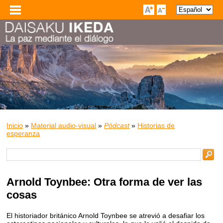
Inicio
»
Material audio-visual
»
Pódcast
»
Historias de
esperanza
Arnold Toynbee: Otra forma de ver las
cosas
El historiador británico Arnold Toynbee se atrevió a desafiar los