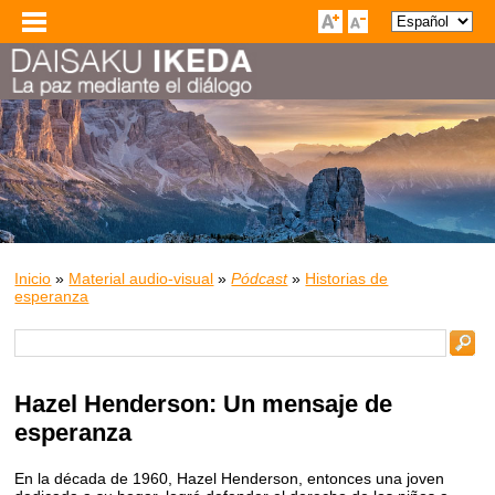
Inicio
»
Material audio-visual
»
Pódcast
»
Historias de
esperanza
Hazel Henderson: Un mensaje de
esperanza
En la década de 1960, Hazel Henderson, entonces una joven