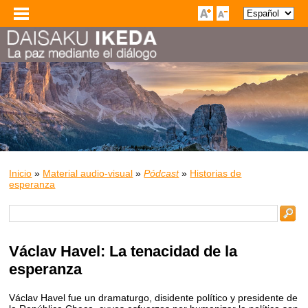
Inicio
»
Material audio-visual
»
Pódcast
»
Historias de
esperanza
Václav Havel: La tenacidad de la
esperanza
Václav Havel fue un dramaturgo, disidente político y presidente de