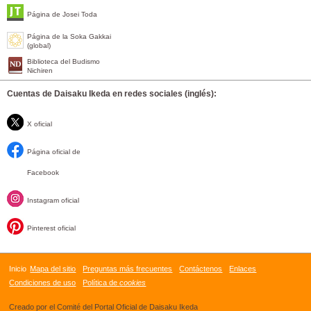
Página de Josei Toda
Página de la Soka Gakkai
(global)
Biblioteca del Budismo
Nichiren
Cuentas de Daisaku Ikeda en redes sociales (inglés):
X oficial
Página oficial de
Facebook
Instagram oficial
Pinterest oficial
Inicio
Mapa del sitio
Preguntas más frecuentes
Contáctenos
Enlaces
Condiciones de uso
Política de
cookies
Creado por el Comité del Portal Oficial de Daisaku Ikeda