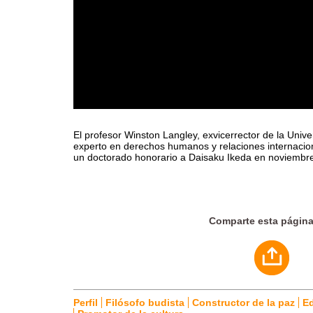
El profesor Winston Langley, exvicerrector de la Uni
experto en derechos humanos y relaciones internacion
un doctorado honorario a Daisaku Ikeda en noviembr
Comparte esta págin
Perfil
Filósofo budista
Constructor de la paz
E