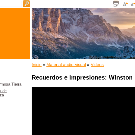
Inicio
»
Material audio-visual
»
Videos
Recuerdos e impresiones: Winston
rmosa Tierra
s de
za