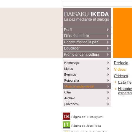
Perfil
Filósofo budista
Constructor de la paz
Educador
Promotor de la cultura
Homenaje
Prefacio
Libros
Videos
Eventos
Pódcast
Fotografía
Esta he
Material audio-visual
Historia
Citas
esperan
Archivo
¡Jóvenes!
Página de T. Makiguchi
Página de Josei Toda