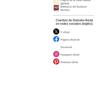
Página de la Soka Gakkai
(global)
Biblioteca del Budismo
Nichiren
Cuentas de Daisaku Ikeda
en redes sociales (inglés):
X oficial
Página oficial de
Facebook
Instagram oficial
Pinterest oficial