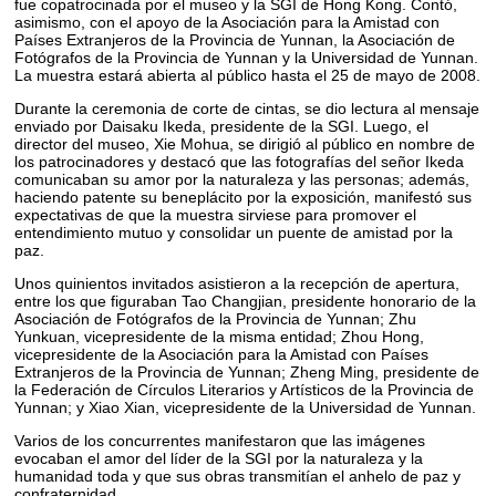
fue copatrocinada por el museo y la SGI de Hong Kong. Contó,
asimismo, con el apoyo de la Asociación para la Amistad con
Países Extranjeros de la Provincia de Yunnan, la Asociación de
Fotógrafos de la Provincia de Yunnan y la Universidad de Yunnan.
La muestra estará abierta al público hasta el 25 de mayo de 2008.
Durante la ceremonia de corte de cintas, se dio lectura al mensaje
enviado por Daisaku Ikeda, presidente de la SGI. Luego, el
director del museo, Xie Mohua, se dirigió al público en nombre de
los patrocinadores y destacó que las fotografías del señor Ikeda
comunicaban su amor por la naturaleza y las personas; además,
haciendo patente su beneplácito por la exposición, manifestó sus
expectativas de que la muestra sirviese para promover el
entendimiento mutuo y consolidar un puente de amistad por la
paz.
Unos quinientos invitados asistieron a la recepción de apertura,
entre los que figuraban Tao Changjian, presidente honorario de la
Asociación de Fotógrafos de la Provincia de Yunnan; Zhu
Yunkuan, vicepresidente de la misma entidad; Zhou Hong,
vicepresidente de la Asociación para la Amistad con Países
Extranjeros de la Provincia de Yunnan; Zheng Ming, presidente de
la Federación de Círculos Literarios y Artísticos de la Provincia de
Yunnan; y Xiao Xian, vicepresidente de la Universidad de Yunnan.
Varios de los concurrentes manifestaron que las imágenes
evocaban el amor del líder de la SGI por la naturaleza y la
humanidad toda y que sus obras transmitían el anhelo de paz y
confraternidad.