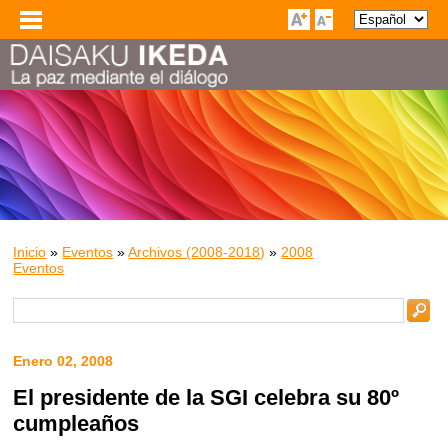
Inicio
»
Eventos
»
Archivos (2008-2018)
»
2008
Eventos
Enero 02, 2008
El presidente de la SGI celebra su 80º
cumpleaños