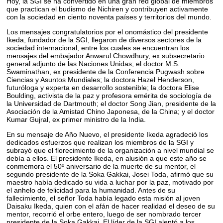
Hoy, la SGI se ha convertido en una gran red global de miembros
que practican el budismo de Nichiren y contribuyen activamente
con la sociedad en ciento noventa países y territorios del mundo.
Los mensajes congratulatorios por el onomástico del presidente
Ikeda, fundador de la SGI, llegaron de diversos sectores de la
sociedad internacional, entre los cuales se encuentran los
mensajes del embajador Anwarul Chowdhury, ex subsecretario
general adjunto de las Naciones Unidas; el doctor M.S.
Swaminathan, ex presidente de la Conferencia Pugwash sobre
Ciencias y Asuntos Mundiales; la doctora Hazel Henderson,
futuróloga y experta en desarrollo sostenible; la doctora Elise
Boulding, activista de la paz y profesora emérita de sociología de
la Universidad de Dartmouth; el doctor Song Jian, presidente de la
Asociación de la Amistad Chino Japonesa, de la China; y el doctor
Kumar Gujral, ex primer ministro de la India.
En su mensaje de Año Nuevo, el presidente Ikeda agradeció los
dedicados esfuerzos que realizan los miembros de la SGI y
subrayó que el florecimiento de la organización a nivel mundial se
debía a ellos. El presidente Ikeda, en alusión a que este año se
conmemora el 50º aniversario de la muerte de su mentor, el
segundo presidente de la Soka Gakkai, Josei Toda, afirmó que su
maestro había dedicado su vida a luchar por la paz, motivado por
el anhelo de felicidad para la humanidad. Antes de su
fallecimiento, el señor Toda había legado esta misión al joven
Daisaku Ikeda, quien con el afán de hacer realidad el deseo de su
mentor, recorrió el orbe entero, luego de ser nombrado tercer
presidente de la Soka Gakkai. El líder de la SGI alentó a los