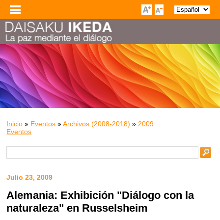
Inicio
»
Eventos
»
Archivos (2008-2018)
»
2009
Eventos
Julio 23, 2009
Alemania: Exhibición "Diálogo con la
naturaleza" en Russelsheim