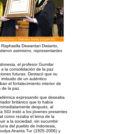
 (derecha) y Daisaku Ikeda (izquierda)
 Raphaella Dewantari Dwianto,
istieron asimismo, representantes
donesia, el profesor Gumilar
 a la consolidación de la paz
ciones futuras. Destacó que su
 imbuido de un auténtico
an el fortalecimiento interior de
n de la paz.
 académica expresando que deseaba
riador británico que lo había
. Inmediatamente después, al
la SGI instó a los jóvenes presentes
, tal como rezaba el lema de la
uir a la sociedad, sin sucumbir
uría del pueblo de Indonesia,
amudya Ananta Tur (1925-2006) y