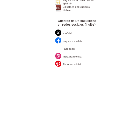
Página de la Soka Gakkai
(global)
Biblioteca del Budismo
Nichiren
Cuentas de Daisaku Ikeda
en redes sociales (inglés):
X oficial
Página oficial de
Facebook
Instagram oficial
Pinterest oficial