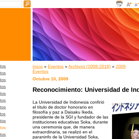
Inicio
»
Eventos
»
Archivos (2008-2018)
»
2009
tos
Eventos
tos
Octubre 10, 2009
tos
tos
Reconocimiento: Universidad de In
tos
tos
La Universidad de Indonesia confirió
el título de doctor honorario en
tos
filosofía y paz a Daisaku Ikeda,
tos
presidente de la SGI y fundador de las
tos
instituciones educativas Soka, durante
una ceremonia que, de manera
tos
extraordinaria, se realizó en el
tos
paraninfo de la Universidad Soka,