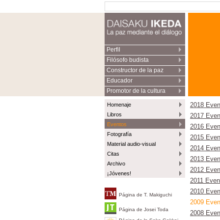
Perfil
Filósofo budista
Constructor de la paz
Educador
Promotor de la cultura
Homenaje
2018 Even
Libros
2017 Even
Eventos
2016 Even
Fotografía
2015 Even
Material audio-visual
2014 Even
Citas
2013 Even
Archivo
2012 Even
¡Jóvenes!
2011 Even
2010 Even
Página de T. Makiguchi
2009 Even
Página de Josei Toda
2008 Even