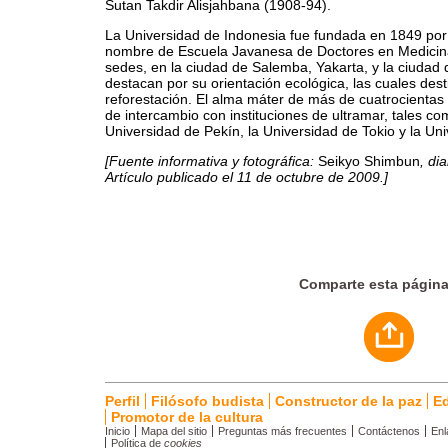
Sutan Takdir Alisjahbana (1908-94).
La Universidad de Indonesia fue fundada en 1849 por
nombre de Escuela Javanesa de Doctores en Medicina
sedes, en la ciudad de Salemba, Yakarta, y la ciudad
destacan por su orientación ecológica, las cuales dest
reforestación. El alma máter de más de cuatrocienta
de intercambio con instituciones de ultramar, tales c
Universidad de Pekín, la Universidad de Tokio y la Un
[Fuente informativa y fotográfica:
Seikyo Shimbun
, di
Artículo publicado el 11 de octubre de 2009.]
Comparte esta págin
Perfil
Filósofo budista
Constructor de la paz
E
Promotor de la cultura
Inicio
Mapa del sitio
Preguntas más frecuentes
Contáctenos
Enl
Política de
cookies