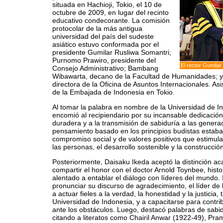
situada en Hachioji, Tokio, el 10 de
octubre de 2009, en lugar del recinto
educativo condecorante. La comisión
protocolar de la más antigua
universidad del país del sudeste
asiático estuvo conformada por el
presidente Gumilar Rusliwa Somantri;
Purnomo Prawiro, presidente del
El rector Gumilar
Consejo Administrativo; Bambang
Wibawarta, decano de la Facultad de Humanidades; y
directora de la Oficina de Asuntos Internacionales. As
de la Embajada de Indonesia en Tokio.
Al tomar la palabra en nombre de la Universidad de In
encomió al recipiendario por su incansable dedicación
duradera y a la transmisión de sabiduría a las genera
pensamiento basado en los principios budistas estaba
compromiso social y de valores positivos que estimulab
las personas, el desarrollo sostenible y la construcció
Posteriormente, Daisaku Ikeda aceptó la distinción
compartir el honor con el doctor Arnold Toynbee, histo
alentado a entablar el diálogo con líderes del mundo
pronunciar su discurso de agradecimiento, el líder de 
a actuar fieles a la verdad, la honestidad y la justicia
Universidad de Indonesia, y a capacitarse para contrib
ante los obstáculos. Luego, destacó palabras de sabid
citando a literatos como Chairil Anwar (1922-49), Pr