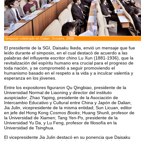
Simposio celebrado en Dalian. Octubre, 2009
El presidente de la SGI, Daisaku Ikeda, envió un mensaje que fue
leído durante el simposio, en el cual destacó de acuerdo a las
palabras del influyente escritor chino Lu Xun (1881-1936), que la
revitalización del espíritu humano era crucial para el progreso de
toda nación, y se comprometió a seguir promoviendo el
humanismo basado en el respeto a la vida y a inculcar valentía y
esperanza en los jóvenes.
Entre los expositores figuraron Qu Qingbiao, presidente de la
Universidad Normal de Liaoning y director del instituto
auspiciador; Zhao Yaping, presidente de la Asociación de
Intercambio Educativo y Cultural entre China y Japón de Dalian;
Jia Julin, vicepresidente de la misma entidad; Sun Licuan, editor
en jefe del Hong Kong
Cosmos Books
; Huang Shunli, profesor de
la Universidad de Xiamen; Tang Yen-Po, presidente de la
Universidad Yu Da, y Lu Feng, profesor de filosofía en la
Universidad de Tsinghua.
El vicepresidente Jia Julin destacó en su ponencia que Daisaku