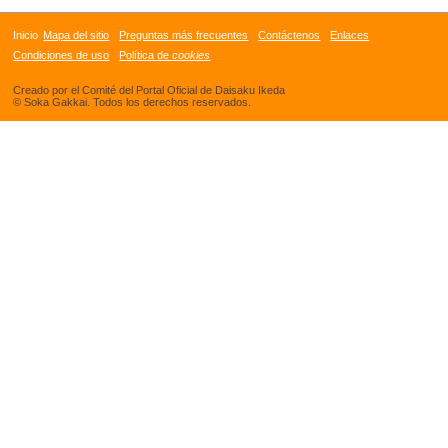
Inicio
Mapa del sitio
Preguntas más frecuentes
Contáctenos
Enlaces
Condiciones de uso
Política de
cookies
Creado por el Comité del Portal Oficial de Daisaku Ikeda
© Soka Gakkai. Todos los derechos reservados.