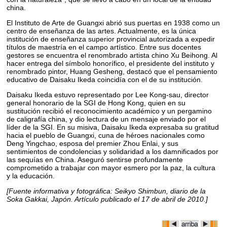
china.
El Instituto de Arte de Guangxi abrió sus puertas en 1938 como un
centro de enseñanza de las artes. Actualmente, es la única
institución de enseñanza superior provincial autorizada a expedir
títulos de maestría en el campo artístico. Entre sus docentes
gestores se encuentra el renombrado artista chino Xu Beihong. Al
hacer entrega del símbolo honorífico, el presidente del instituto y
renombrado pintor, Huang Gesheng, destacó que el pensamiento
educativo de Daisaku Ikeda coincidía con el de su institución.
Daisaku Ikeda estuvo representado por Lee Kong-sau, director
general honorario de la SGI de Hong Kong, quien en su
sustitución recibió el reconocimiento académico y un pergamino
de caligrafía china, y dio lectura de un mensaje enviado por el
líder de la SGI. En su misiva, Daisaku Ikeda expresaba su gratitud
hacia el pueblo de Guangxi, cuna de héroes nacionales como
Deng Yingchao, esposa del premier Zhou Enlai, y sus
sentimientos de condolencias y solidaridad a los damnificados por
las sequías en China. Aseguró sentirse profundamente
comprometido a trabajar con mayor esmero por la paz, la cultura
y la educación.
[Fuente informativa y fotográfica: Seikyo Shimbun, diario de la
Soka Gakkai, Japón. Artículo publicado el 17 de abril de 2010.]