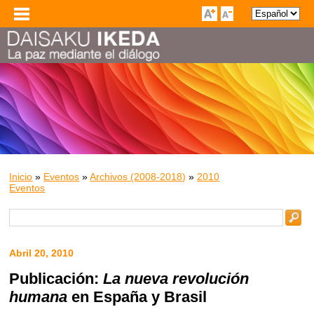
Inicio
»
Eventos
»
Archivos (2008-2018)
»
2010
Eventos
Abril 20, 2010
Publicación:
La nueva revolución
humana
en España y Brasil