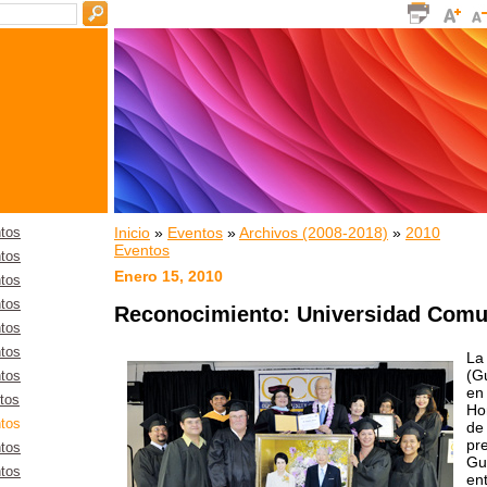
Inicio
»
Eventos
»
Archivos (2008-2018)
»
2010
tos
Eventos
tos
Enero 15, 2010
tos
tos
Reconocimiento: Universidad Comu
tos
tos
La
(G
tos
en 
tos
Ho
tos
de
pr
tos
Gu
tos
en