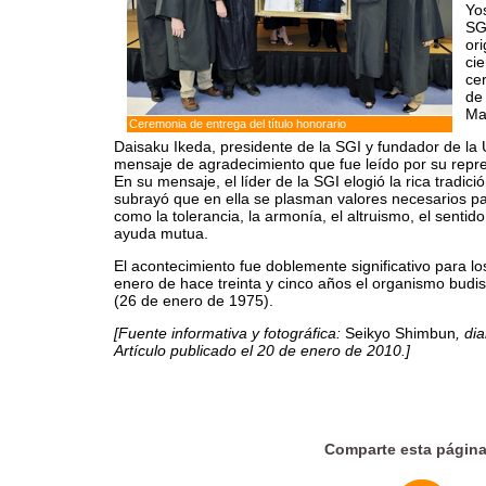
Yo
SGI
ori
ci
ce
de
Ma
Ceremonia de entrega del título honorario
Daisaku Ikeda, presidente de la SGI y fundador de la
mensaje de agradecimiento que fue leído por su repre
En su mensaje, el líder de la SGI elogió la rica tradici
subrayó que en ella se plasman valores necesarios p
como la tolerancia, la armonía, el altruismo, el sentid
ayuda mutua.
El acontecimiento fue doblemente significativo para l
enero de hace treinta y cinco años el organismo budi
(26 de enero de 1975).
[Fuente informativa y fotográfica:
Seikyo Shimbun
, di
Artículo publicado el 20 de enero de 2010.]
Comparte esta págin