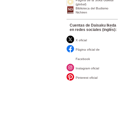
Página de la Soka Gakkai
(global)
Biblioteca del Budismo
Nichiren
Cuentas de Daisaku Ikeda
en redes sociales (inglés):
X oficial
Página oficial de
Facebook
Instagram oficial
Pinterest oficial