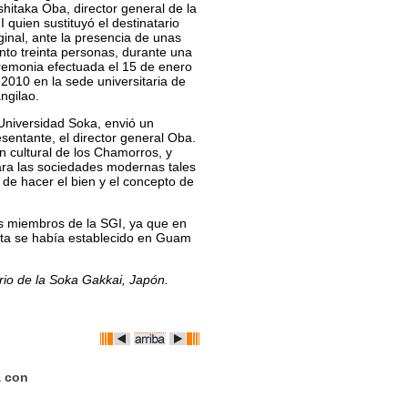
shitaka Oba, director general de la
 quien sustituyó el destinatario
ginal, ante la presencia de unas
ento treinta personas, durante una
remonia efectuada el 15 de enero
 2010 en la sede universitaria de
ngilao.
 Universidad Soka, envió un
sentante, el director general Oba.
ón cultural de los Chamorros, y
ara las sociedades modernas tales
o de hacer el bien y el concepto de
os miembros de la SGI, ya que en
sta se había establecido en Guam
ario de la Soka Gakkai, Japón.
a con