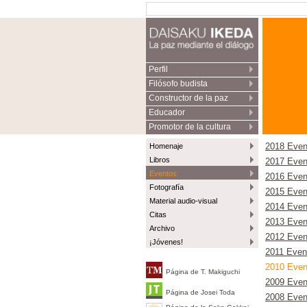
Perfil
Filósofo budista
Constructor de la paz
Educador
Promotor de la cultura
Homenaje
2018 Even
Libros
2017 Even
Eventos
2016 Even
Fotografía
2015 Even
Material audio-visual
2014 Even
Citas
2013 Even
Archivo
2012 Even
¡Jóvenes!
2011 Even
2010 Even
Página de T. Makiguchi
2009 Even
Página de Josei Toda
2008 Even