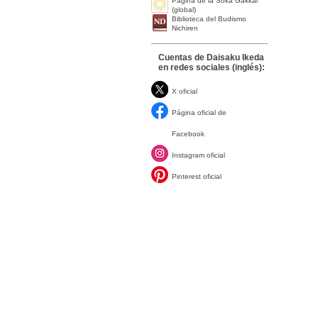
Página de la Soka Gakkai
(global)
Biblioteca del Budismo
Nichiren
Cuentas de Daisaku Ikeda
en redes sociales (inglés):
X oficial
Página oficial de
Facebook
Instagram oficial
Pinterest oficial