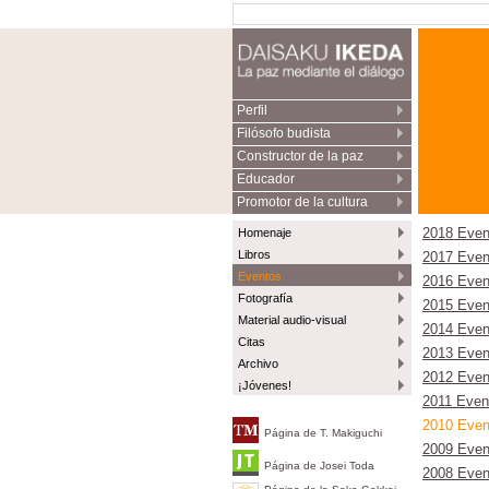
Perfil
Filósofo budista
Constructor de la paz
Educador
Promotor de la cultura
Homenaje
2018 Even
Libros
2017 Even
Eventos
2016 Even
Fotografía
2015 Even
Material audio-visual
2014 Even
Citas
2013 Even
Archivo
2012 Even
¡Jóvenes!
2011 Even
2010 Even
Página de T. Makiguchi
2009 Even
Página de Josei Toda
2008 Even