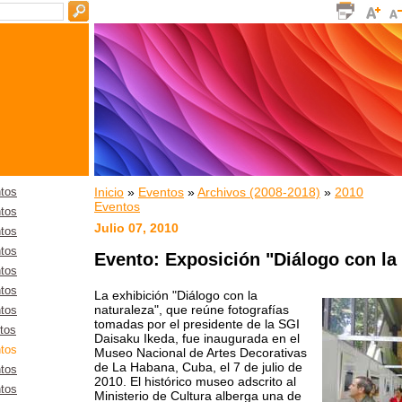
Inicio
»
Eventos
»
Archivos (2008-2018)
»
2010
tos
Eventos
tos
Julio 07, 2010
tos
tos
Evento: Exposición "Diálogo con la
tos
tos
La exhibición "Diálogo con la
naturaleza", que reúne fotografías
tos
tomadas por el presidente de la SGI
tos
Daisaku Ikeda, fue inaugurada en el
tos
Museo Nacional de Artes Decorativas
de La Habana, Cuba, el 7 de julio de
tos
2010. El histórico museo adscrito al
tos
Ministerio de Cultura alberga una de