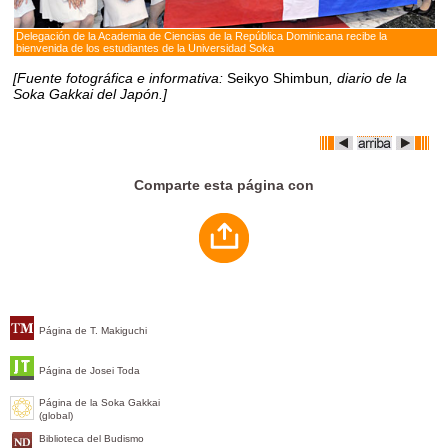
Delegación de la Academia de Ciencias de la República Dominicana recibe la
bienvenida de los estudiantes de la Universidad Soka
[Fuente fotográfica e informativa:
Seikyo Shimbun
, diario de la
Soka Gakkai del Japón.]
Comparte esta página con
Página de T. Makiguchi
Página de Josei Toda
Página de la Soka Gakkai
(global)
Biblioteca del Budismo