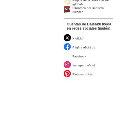
Página de la Soka Gakkai
(global)
Biblioteca del Budismo
Nichiren
Cuentas de Daisaku Ikeda
en redes sociales (inglés):
X oficial
Página oficial de
Facebook
Instagram oficial
Pinterest oficial