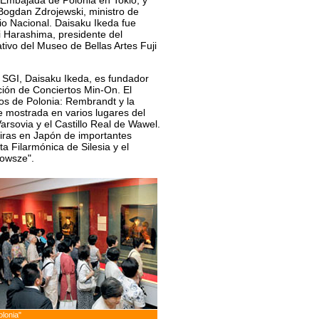
 Embajada de Polonia en Tokio, y
Bogdan Zdrojewski, ministro de
io Nacional. Daisaku Ikeda fue
ji Harashima, presidente del
tivo del Museo de Bellas Artes Fuji
a SGI, Daisaku Ikeda, es fundador
ación de Conciertos Min-On. El
os de Polonia: Rembrandt y la
ue mostrada en varios lugares del
arsovia y el Castillo Real de Wawel.
giras en Japón de importantes
a Filarmónica de Silesia y el
zowsze".
lonia"