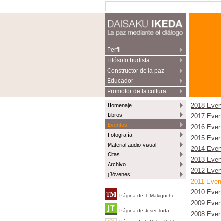
Perfil
Filósofo budista
Constructor de la paz
Educador
Promotor de la cultura
Homenaje
2018 Even
Libros
2017 Even
Eventos
2016 Even
Fotografía
2015 Even
Material audio-visual
2014 Even
Citas
2013 Even
Archivo
2012 Even
¡Jóvenes!
2011 Even
2010 Even
Página de T. Makiguchi
2009 Even
Página de Josei Toda
2008 Even