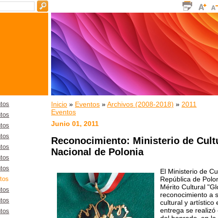
Inicio
»
Eventos
»
Archivos (2008-2018)
»
2011
tos
Eventos
tos
Junio 01, 2011
tos
tos
Reconocimiento: Ministerio de Cult
tos
Nacional de Polonia
tos
tos
El Ministerio de Cu
República de Polon
tos
Mérito Cultural "Gl
tos
reconocimiento a s
tos
cultural y artístic
entrega se realizó 
tos