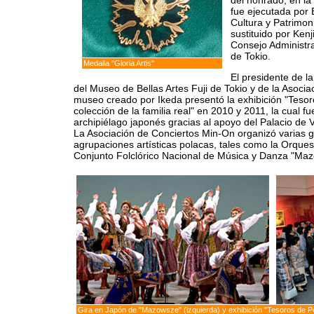
del honrado, en la
fue ejecutada por 
Cultura y Patrimon
sustituido por Ken
Consejo Administra
de Tokio.
Medalla "Gloria Artis"
El presidente de l
del Museo de Bellas Artes Fuji de Tokio y de la Asoci
museo creado por Ikeda presentó la exhibición "Tesor
colección de la familia real" en 2010 y 2011, la cual f
archipiélago japonés gracias al apoyo del Palacio de V
La Asociación de Conciertos Min-On organizó varias 
agrupaciones artísticas polacas, tales como la Orquest
Conjunto Folclórico Nacional de Música y Danza "Ma
Gira en Japón de "Mazowsze" (izquierda) y exhibición "Tesoros de Po