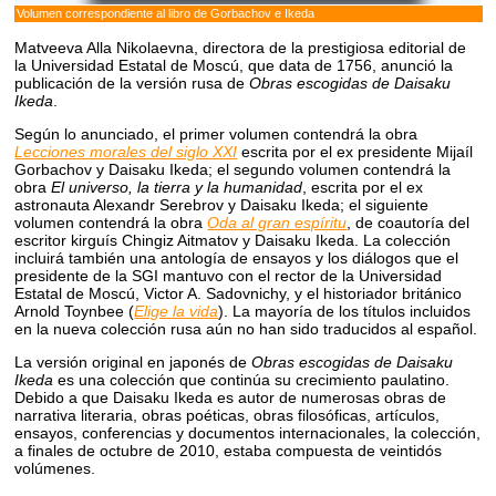
Volumen correspondiente al libro de Gorbachov e Ikeda
Matveeva Alla Nikolaevna, directora de la prestigiosa editorial de
la Universidad Estatal de Moscú, que data de 1756, anunció la
publicación de la versión rusa de
Obras escogidas de Daisaku
Ikeda
.
Según lo anunciado, el primer volumen contendrá la obra
Lecciones morales del siglo XXI
escrita por el ex presidente Mijaíl
Gorbachov y Daisaku Ikeda; el segundo volumen contendrá la
obra
El universo, la tierra y la humanidad
, escrita por el ex
astronauta Alexandr Serebrov y Daisaku Ikeda; el siguiente
volumen contendrá la obra
Oda al gran espíritu
, de coautoría del
escritor kirguís Chingiz Aitmatov y Daisaku Ikeda. La colección
incluirá también una antología de ensayos y los diálogos que el
presidente de la SGI mantuvo con el rector de la Universidad
Estatal de Moscú, Victor A. Sadovnichy, y el historiador británico
Arnold Toynbee (
Elige la vida
). La mayoría de los títulos incluidos
en la nueva colección rusa aún no han sido traducidos al español.
La versión original en japonés de
Obras escogidas de Daisaku
Ikeda
es una colección que continúa su crecimiento paulatino.
Debido a que Daisaku Ikeda es autor de numerosas obras de
narrativa literaria, obras poéticas, obras filosóficas, artículos,
ensayos, conferencias y documentos internacionales, la colección,
a finales de octubre de 2010, estaba compuesta de veintidós
volúmenes.