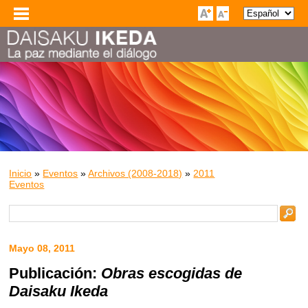
Inicio
»
Eventos
»
Archivos (2008-2018)
»
2011
Eventos
Mayo 08, 2011
Publicación:
Obras escogidas de
Daisaku Ikeda