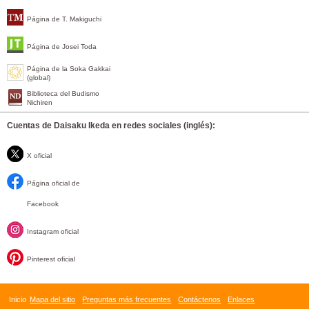
Página de T. Makiguchi
Página de Josei Toda
Página de la Soka Gakkai
(global)
Biblioteca del Budismo
Nichiren
Cuentas de Daisaku Ikeda en redes sociales (inglés):
X oficial
Página oficial de
Facebook
Instagram oficial
Pinterest oficial
Inicio
Mapa del sitio
Preguntas más frecuentes
Contáctenos
Enlaces