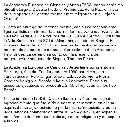
La Academia Europea de Ciencias y Artes (EASA, por su acrónimo
oficial) otorgó a Daisaku Ikeda el Premio Luz de la Paz, en vista
de sus aportes al "entendimiento entre religiones en el Lejano
Oriente".
El acto de entrega del reconocimiento, con su correspondiente
figura artística en forma de arco iris, fue realizado
in absentia
de
Daisaku Ikeda el 10 de octubre de 2011, en el Centro Cultural de
la Villa Sachsen de la SGI de Alemania, situado en Bingen. El
vicepresidente de la SGI, Hiromasa Ikeda, recibió el premio en
nombre de su padre de manos del presidente de la Academia,
Felix Unger. La ceremonia contó con la presencia del
burgomaestre segundo de Bingen, Thomas Feser.
La Academia Europea de Ciencias y Artes tiene su asiento en
Salzburgo, Austria. Fue fundada en 1990 por el cirujano
cardiovascular Felix Unger, el ex arzobispo de Viena Franz
Cardinal König y el filósofo Nikolaus Lobkowicz. Entre sus
asesores ejecutivos se encuentra S. M. el rey Juan Carlos I de
Borbón.
El presidente de la SGI, Daisaku Ikeda, envió un mensaje de
agradecimiento que fue leído durante la ceremonia, en el cual
expresaba su agradecimiento por la distinción recibida y por la
larga labor de colaboración entre la EASA y la SGI, en especial,
en el ámbito del fomento del diálogo entre religiones y el respeto
a la vida.