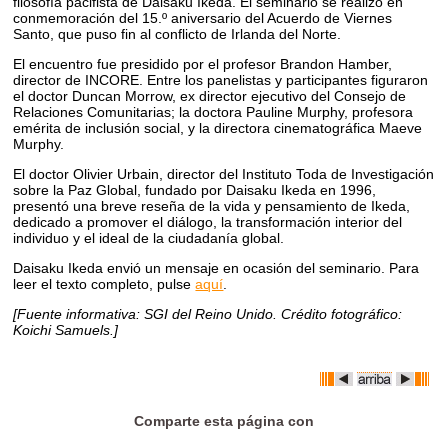
filosofía pacifista de Daisaku Ikeda. El seminario se realizó en
conmemoración del 15.º aniversario del Acuerdo de Viernes
Santo, que puso fin al conflicto de Irlanda del Norte.
El encuentro fue presidido por el profesor Brandon Hamber,
director de INCORE. Entre los panelistas y participantes figuraron
el doctor Duncan Morrow, ex director ejecutivo del Consejo de
Relaciones Comunitarias; la doctora Pauline Murphy, profesora
emérita de inclusión social, y la directora cinematográfica Maeve
Murphy.
El doctor Olivier Urbain, director del Instituto Toda de Investigación
sobre la Paz Global, fundado por Daisaku Ikeda en 1996,
presentó una breve reseña de la vida y pensamiento de Ikeda,
dedicado a promover el diálogo, la transformación interior del
individuo y el ideal de la ciudadanía global.
Daisaku Ikeda envió un mensaje en ocasión del seminario. Para
leer el texto completo, pulse
aquí
.
[Fuente informativa: SGI del Reino Unido. Crédito fotográfico:
Koichi Samuels.]
Comparte esta página con