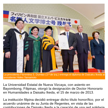
La presidenta Florentina S. Dumlao (3.ª de izq.) entrega el diploma de Daisaku Ikeda al
presidente Hideo Yamamoto
La Universidad Estatal de Nueva Vizcaya, con asiento en
Bayombong, Filipinas, otorgó la designación de Doctor Honorario
en Humanidades a Daisaku Ikeda, el 15 de marzo de 2013.
La institución filipina decidió entregar dicho título honorífico, por el
acuerdo unánime de su Junta de Regentes, en vista de las
contribuciones de Daisaku Ikeda a la creación de una red solidaria