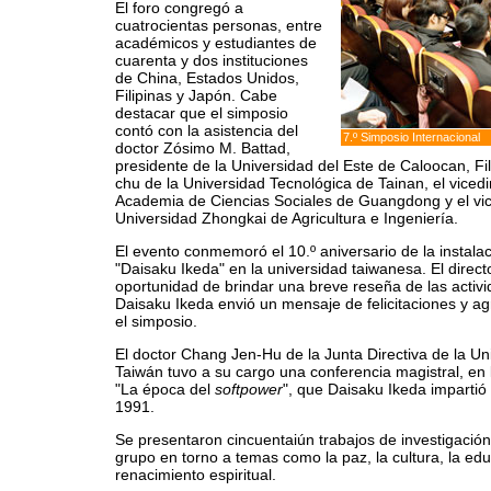
El foro congregó a
cuatrocientas personas, entre
académicos y estudiantes de
cuarenta y dos instituciones
de China, Estados Unidos,
Filipinas y Japón. Cabe
destacar que el simposio
contó con la asistencia del
7.º Simposio Internacional
doctor Zósimo M. Battad,
presidente de la Universidad del Este de Caloocan, Fi
chu de la Universidad Tecnológica de Tainan, el viced
Academia de Ciencias Sociales de Guangdong y el vi
Universidad Zhongkai de Agricultura e Ingeniería.
El evento conmemoró el 10.º aniversario de la instala
"Daisaku Ikeda" en la universidad taiwanesa. El directo
oportunidad de brindar una breve reseña de las activid
Daisaku Ikeda envió un mensaje de felicitaciones y a
el simposio.
El doctor Chang Jen-Hu de la Junta Directiva de la Un
Taiwán tuvo a su cargo una conferencia magistral, en l
"La época del
softpower
", que Daisaku Ikeda impartió
1991.
Se presentaron cincuentaiún trabajos de investigación
grupo en torno a temas como la paz, la cultura, la educ
renacimiento espiritual.