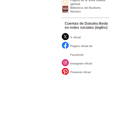
Página de la Soka Gakkai
(global)
Biblioteca del Budismo
Nichiren
Cuentas de Daisaku Ikeda
en redes sociales (inglés):
X oficial
Página oficial de
Facebook
Instagram oficial
Pinterest oficial