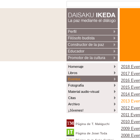
Perfil
Filósofo budista
Constructor de la paz
Educador
Promotor de la cultura
Homenaje
2018 Even
Libros
2017 Even
Eventos
2016 Even
Fotografía
2015 Even
Material audio-visual
2014 Even
Citas
2013 Even
Archivo
2012 Even
¡Jóvenes!
2011 Even
2010 Even
Página de T. Makiguchi
2009 Even
Página de Josei Toda
2008 Even