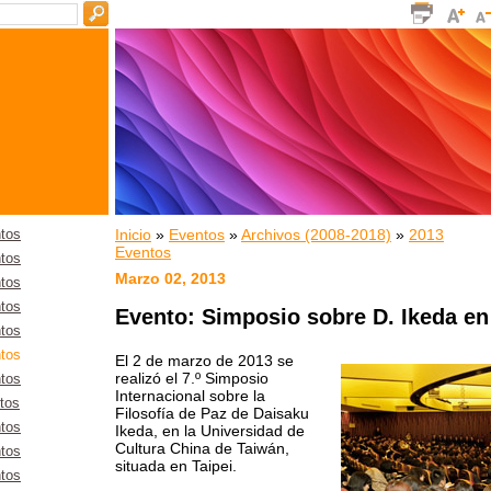
Inicio
»
Eventos
»
Archivos (2008-2018)
»
2013
tos
Eventos
tos
Marzo 02, 2013
tos
tos
Evento: Simposio sobre D. Ikeda e
tos
tos
El 2 de marzo de 2013 se
realizó el 7.º Simposio
tos
Internacional sobre la
tos
Filosofía de Paz de Daisaku
tos
Ikeda, en la Universidad de
Cultura China de Taiwán,
tos
situada en Taipei.
tos