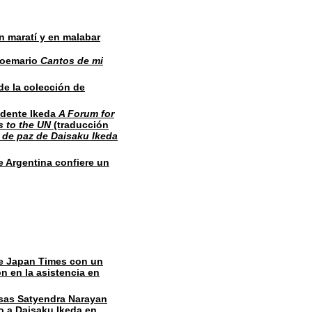
n maratí y en malabar
 poemario
Cantos de mi
de la colección de
sidente Ikeda
A Forum for
s to the UN
(traducción
s de paz de Daisaku Ikeda
e Argentina confiere un
he Japan Times con un
n en la asistencia en
esas Satyendra Narayan
o a Daisaku Ikeda en