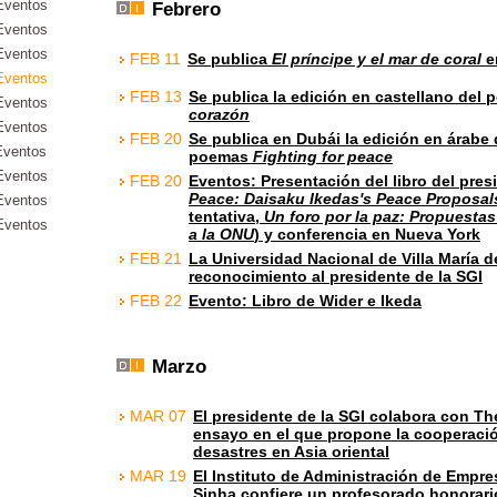
Eventos
Febrero
Eventos
Eventos
FEB 11
Se publica
El príncipe y el mar de coral
e
Eventos
FEB 13
Se publica la edición en castellano del
Eventos
corazón
Eventos
FEB 20
Se publica en Dubái la edición en árabe 
Eventos
poemas
Fighting for peace
Eventos
FEB 20
Eventos: Presentación del libro del pre
Peace: Daisaku Ikedas's Peace Proposal
Eventos
tentativa,
Un foro por la paz: Propuesta
Eventos
a la ONU
) y conferencia en Nueva York
FEB 21
La Universidad Nacional de Villa María d
reconocimiento al presidente de la SGI
FEB 22
Evento: Libro de Wider e Ikeda
Marzo
MAR 07
El presidente de la SGI colabora con T
ensayo en el que propone la cooperació
desastres en Asia oriental
MAR 19
El Instituto de Administración de Empr
Sinha confiere un profesorado honorari