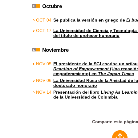
Octubre
OCT 04
Se publica la versión en griego de
El bu
OCT 17
La Universidad de Ciencia y Tecnología
del título de profesor honorario
Noviembre
NOV 05
El presidente de la SGI escribe un artícu
Reaction of Empowerment
(Una reacció
empoderamiento) en
The Japan Times
NOV 06
La Universidad Rusa de la Amistad de l
doctorado honorario
NOV 14
Presentación del libro
Living As Learni
de la Universidad de Columbia
Comparte esta págin