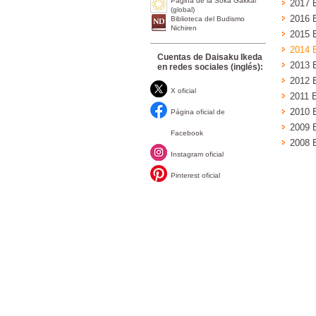
Página de la Soka Gakkai
2017 
(global)
2016 
Biblioteca del Budismo
Nichiren
2015 
2014 
Cuentas de Daisaku Ikeda
2013 
en redes sociales (inglés):
2012 
X oficial
2011 
2010 
Página oficial de
2009 
Facebook
2008 
Instagram oficial
Pinterest oficial