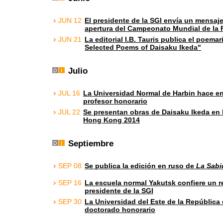
JUN 12
El presidente de la SGI envía un mensaje
apertura del Campeonato Mundial de la F
JUN 21
La editorial I.B. Tauris publica el poemar
Selected Poems of Daisaku Ikeda"
Julio
JUL 16
La Universidad Normal de Harbin hace ent
profesor honorario
JUL 22
Se presentan obras de Daisaku Ikeda en l
Hong Kong 2014
Septiembre
SEP 08
Se publica la edición en ruso de
La Sabid
SEP 16
La escuela normal Yakutsk confiere un r
presidente de la SGI
SEP 30
La Universidad del Este de la República 
doctorado honorario