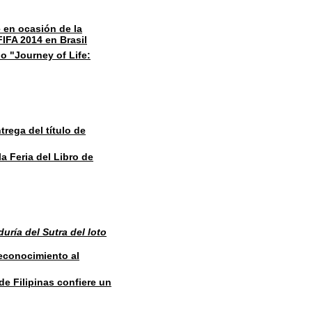
 en ocasión de la
IFA 2014 en Brasil
io "Journey of Life:
rega del título de
a Feria del Libro de
uría del Sutra del loto
econocimiento al
de Filipinas confiere un