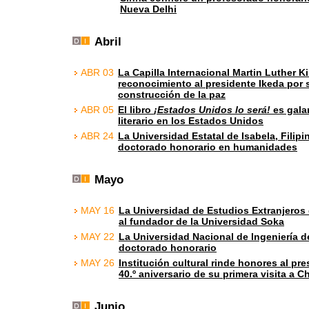
Nueva Delhi
Abril
ABR 03
La Capilla Internacional Martin Luther K
reconocimiento al presidente Ikeda por s
construcción de la paz
ABR 05
El libro
¡Estados Unidos lo será!
es gala
literario en los Estados Unidos
ABR 24
La Universidad Estatal de Isabela, Filipi
doctorado honorario en humanidades
Mayo
MAY 16
La Universidad de Estudios Extranjeros 
al fundador de la Universidad Soka
MAY 22
La Universidad Nacional de Ingeniería d
doctorado honorario
MAY 26
Institución cultural rinde honores al pre
40.º aniversario de su primera visita a C
Junio