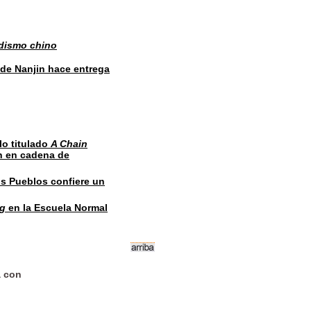
dismo chino
 de Nanjin hace entrega
lo titulado
A Chain
n en cadena de
os Pueblos confiere un
ng
en la Escuela Normal
a con