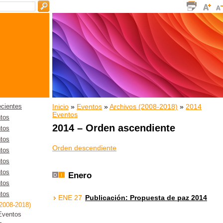
Inicio
»
Eventos
»
Archivos (2008-2018)
»
2014
ecientes
Eventos
tos
2014 – Orden ascendiente
tos
tos
Orden descendiente
tos
tos
tos
Enero
tos
tos
ENE 27
Publicación: Propuesta de paz 2014
(2008-2018)
Eventos