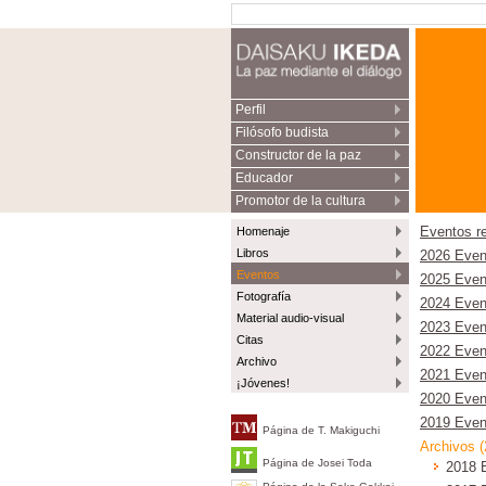
Perfil
Filósofo budista
Constructor de la paz
Educador
Promotor de la cultura
Homenaje
Eventos r
Libros
2026 Even
Eventos
2025 Even
Fotografía
2024 Even
Material audio-visual
2023 Even
Citas
2022 Even
Archivo
2021 Even
¡Jóvenes!
2020 Even
2019 Even
Página de T. Makiguchi
Archivos 
Página de Josei Toda
2018 