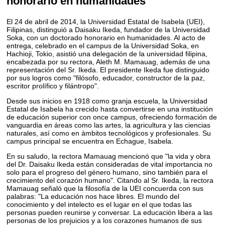
honorario en humanidades
El 24 de abril de 2014, la Universidad Estatal de Isabela (UEI),
Filipinas, distinguió a Daisaku Ikeda, fundador de la Universidad
Soka, con un doctorado honorario en humanidades. Al acto de
entrega, celebrado en el campus de la Universidad Soka, en
Hachioji, Tokio, asistió una delegación de la universidad filipina,
encabezada por su rectora, Aleth M. Mamauag, además de una
representación del Sr. Ikeda. El presidente Ikeda fue distinguido
por sus logros como "filósofo, educador, constructor de la paz,
escritor prolífico y filántropo".
Desde sus inicios en 1918 como granja escuela, la Universidad
Estatal de Isabela ha crecido hasta convertirse en una institución
de educación superior con once campus, ofreciendo formación de
vanguardia en áreas como las artes, la agricultura y las ciencias
naturales, así como en ámbitos tecnológicos y profesionales. Su
campus principal se encuentra en Echague, Isabela.
En su saludo, la rectora Mamauag mencionó que "la vida y obra
del Dr. Daisaku Ikeda están consideradas de vital importancia no
solo para el progreso del género humano, sino también para el
crecimiento del corazón humano". Citando al Sr. Ikeda, la rectora
Mamauag señaló que la filosofía de la UEI concuerda con sus
palabras: "La educación nos hace libres. El mundo del
conocimiento y del intelecto es el lugar en el que todas las
personas pueden reunirse y conversar. La educación libera a las
personas de los prejuicios y a los corazones humanos de sus