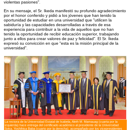
violentas pasiones".
En su mensaje, el Sr. Ikeda manifestó su profundo agradecimiento
por el honor conferido y pidió a los jóvenes que han tenido la
oportunidad de estudiar en una universidad que "utilicen la
sabiduría y las capacidades desarrolladas a través de esa
experiencia para contribuir a la vida de aquellos que no han
tenido la oportunidad de recibir educación superior, trabajando
junto a ellos para crear valores de paz y felicidad". El Sr. Ikeda
expresó su convicción en que "esta es la misión principal de la
universidad".
La rectora de la Universidad Estatal de Isabela, Aleth M. Mamauag (cuarta por la
izquierda) hace entrega del certificado académico al presidente de la Universidad
Soka, Yoshihisa Baba (cuarto por la derecha), acompañado por los vicepresidentes