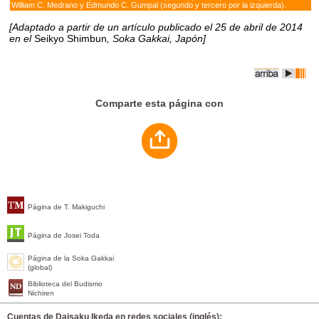
William C. Medrano y Edmundo C. Gumpal (segundo y tercero por la izquierda).
[Adaptado a partir de un artículo publicado el 25 de abril de 2014
en el
Seikyo Shimbun
, Soka Gakkai, Japón]
Comparte esta página con
Página de T. Makiguchi
Página de Josei Toda
Página de la Soka Gakkai
(global)
Biblioteca del Budismo
Nichiren
Cuentas de Daisaku Ikeda en redes sociales (inglés):