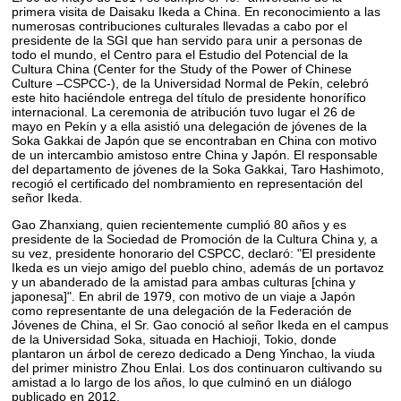
primera visita de Daisaku Ikeda a China. En reconocimiento a las
numerosas contribuciones culturales llevadas a cabo por el
presidente de la SGI que han servido para unir a personas de
todo el mundo, el Centro para el Estudio del Potencial de la
Cultura China (Center for the Study of the Power of Chinese
Culture –CSPCC-), de la Universidad Normal de Pekín, celebró
este hito haciéndole entrega del título de presidente honorífico
internacional. La ceremonia de atribución tuvo lugar el 26 de
mayo en Pekín y a ella asistió una delegación de jóvenes de la
Soka Gakkai de Japón que se encontraban en China con motivo
de un intercambio amistoso entre China y Japón. El responsable
del departamento de jóvenes de la Soka Gakkai, Taro Hashimoto,
recogió el certificado del nombramiento en representación del
señor Ikeda.
Gao Zhanxiang, quien recientemente cumplió 80 años y es
presidente de la Sociedad de Promoción de la Cultura China y, a
su vez, presidente honorario del CSPCC, declaró: "El presidente
Ikeda es un viejo amigo del pueblo chino, además de un portavoz
y un abanderado de la amistad para ambas culturas [china y
japonesa]". En abril de 1979, con motivo de un viaje a Japón
como representante de una delegación de la Federación de
Jóvenes de China, el Sr. Gao conoció al señor Ikeda en el campus
de la Universidad Soka, situada en Hachioji, Tokio, donde
plantaron un árbol de cerezo dedicado a Deng Yinchao, la viuda
del primer ministro Zhou Enlai. Los dos continuaron cultivando su
amistad a lo largo de los años, lo que culminó en un diálogo
publicado en 2012.