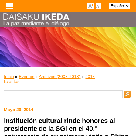
Inicio
»
Eventos
»
Archivos (2008-2018)
»
2014
Eventos
Mayo 26, 2014
Institución cultural rinde honores al
presidente de la SGI en el 40.º