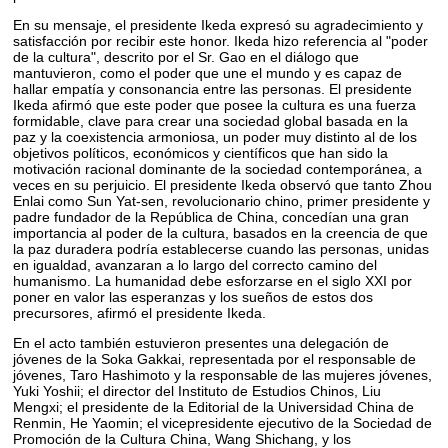
En su mensaje, el presidente Ikeda expresó su agradecimiento y
satisfacción por recibir este honor. Ikeda hizo referencia al "poder
de la cultura", descrito por el Sr. Gao en el diálogo que
mantuvieron, como el poder que une el mundo y es capaz de
hallar empatía y consonancia entre las personas. El presidente
Ikeda afirmó que este poder que posee la cultura es una fuerza
formidable, clave para crear una sociedad global basada en la
paz y la coexistencia armoniosa, un poder muy distinto al de los
objetivos políticos, económicos y científicos que han sido la
motivación racional dominante de la sociedad contemporánea, a
veces en su perjuicio. El presidente Ikeda observó que tanto Zhou
Enlai como Sun Yat-sen, revolucionario chino, primer presidente y
padre fundador de la República de China, concedían una gran
importancia al poder de la cultura, basados en la creencia de que
la paz duradera podría establecerse cuando las personas, unidas
en igualdad, avanzaran a lo largo del correcto camino del
humanismo. La humanidad debe esforzarse en el siglo XXI por
poner en valor las esperanzas y los sueños de estos dos
precursores, afirmó el presidente Ikeda.
En el acto también estuvieron presentes una delegación de
jóvenes de la Soka Gakkai, representada por el responsable de
jóvenes, Taro Hashimoto y la responsable de las mujeres jóvenes,
Yuki Yoshii; el director del Instituto de Estudios Chinos, Liu
Mengxi; el presidente de la Editorial de la Universidad China de
Renmin, He Yaomin; el vicepresidente ejecutivo de la Sociedad de
Promoción de la Cultura China, Wang Shichang, y los