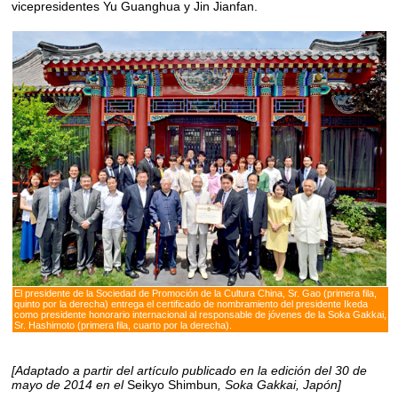
vicepresidentes Yu Guanghua y Jin Jianfan.
El presidente de la Sociedad de Promoción de la Cultura China, Sr. Gao (primera fila,
quinto por la derecha) entrega el certificado de nombramiento del presidente Ikeda
como presidente honorario internacional al responsable de jóvenes de la Soka Gakkai,
Sr. Hashimoto (primera fila, cuarto por la derecha).
[Adaptado a partir del artículo publicado en la edición del 30 de
mayo de 2014 en el
Seikyo Shimbun
, Soka Gakkai, Japón]