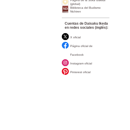
Página de la Soka Gakkai
(global)
Biblioteca del Budismo
Nichiren
Cuentas de Daisaku Ikeda
en redes sociales (inglés):
X oficial
Página oficial de
Facebook
Instagram oficial
Pinterest oficial