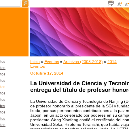
Inicio
»
Eventos
»
Archivos (2008-2018)
»
2014
tos
Eventos
tos
Octubre 17, 2014
tos
tos
La Universidad de Ciencia y Tecnol
tos
entrega del título de profesor honor
tos
tos
La Universidad de Ciencia y Tecnología de Nanjing (UC
de profesor honorario al presidente de la SGI y funda
tos
Ikeda, por sus permanentes contribuciones a la paz mu
tos
Japón, en un acto celebrado por poderes en su campu
tos
presidente Wang Xiaofeng confió el certificado del no
Universidad Soka, Hirotomo Teranishi, que había viaj
tos