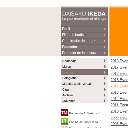
Perfil
Filósofo budista
Constructor de la paz
Educador
Promotor de la cultura
Homenaje
2018 Even
Libros
2017 Even
Eventos
2016 Even
Fotografía
2015 Even
Material audio-visual
2014 Even
Citas
2013 Even
Archivo
2012 Even
¡Jóvenes!
2011 Even
2010 Even
Página de T. Makiguchi
2009 Even
Página de Josei Toda
2008 Even