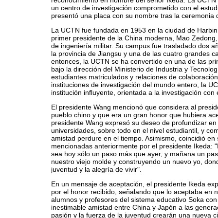
reconocimiento en nombre del señor Ikeda. La UCTN
un centro de investigación comprometido con el estudi
presentó una placa con su nombre tras la ceremonia 
La UCTN fue fundada en 1953 en la ciudad de Harbin g
primer presidente de la China moderna, Mao Zedong, 
de ingeniería militar. Su campus fue trasladado dos a
la provincia de Jiangsu y una de las cuatro grandes c
entonces, la UCTN se ha convertido en una de las pri
bajo la dirección del Ministerio de Industria y Tecnol
estudiantes matriculados y relaciones de colaboració
instituciones de investigación del mundo entero, la U
institución influyente, orientada a la investigación con 
El presidente Wang mencionó que considera al preside
pueblo chino y que era un gran honor que hubiera ace
presidente Wang expresó su deseo de profundizar en e
universidades, sobre todo en el nivel estudiantil, y c
amistad perdure en el tiempo. Asimismo, coincidió en
mencionadas anteriormente por el presidente Ikeda: 
sea hoy sólo un paso más que ayer, y mañana un pas
nuestro viejo molde y construyendo un nuevo yo, donde
juventud y la alegría de vivir".
En un mensaje de aceptación, el presidente Ikeda ex
por el honor recibido, señalando que lo aceptaba en 
alumnos y profesores del sistema educativo Soka con 
inestimable amistad entre China y Japón a las genera
pasión y la fuerza de la juventud crearán una nueva civ