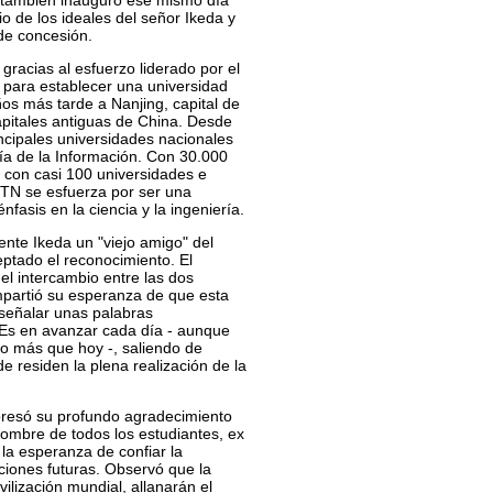
 también inauguró ese mismo día
o de los ideales del señor Ikeda y
de concesión.
racias al esfuerzo liderado por el
para establecer una universidad
ños más tarde a Nanjing, capital de
apitales antiguas de China. Desde
ncipales universidades nacionales
ogía de la Información. Con 30.000
n con casi 100 universidades e
CTN se esfuerza por ser una
énfasis en la ciencia y la ingeniería.
nte Ikeda un "viejo amigo" del
ptado el reconocimiento. El
l intercambio entre las dos
ompartió su esperanza de que esta
 señalar unas palabras
"Es en avanzar cada día - aunque
o más que hoy -, saliendo de
 residen la plena realización de la
presó su profundo agradecimiento
nombre de todos los estudiantes, ex
la esperanza de confiar la
ciones futuras. Observó que la
ilización mundial, allanarán el