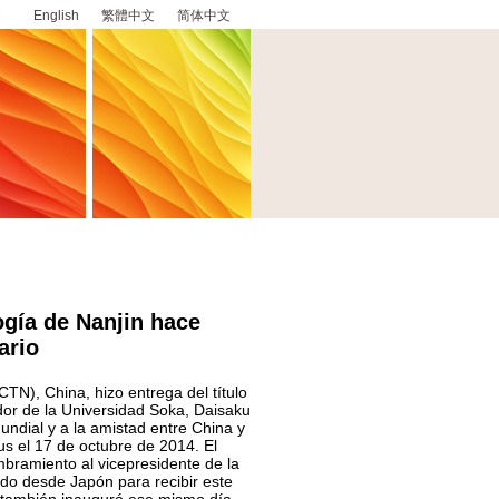
English
繁體中文
简体中文
ogía de Nanjin hace
ario
TN), China, hizo entrega del título
dor de la Universidad Soka, Daisaku
ndial y a la amistad entre China y
s el 17 de octubre de 2014. El
mbramiento al vicepresidente de la
ado desde Japón para recibir este