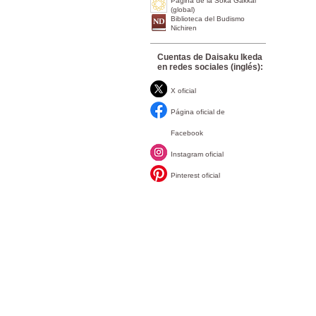
Página de la Soka Gakkai
(global)
Biblioteca del Budismo
Nichiren
Cuentas de Daisaku Ikeda
en redes sociales (inglés):
X oficial
Página oficial de
Facebook
Instagram oficial
Pinterest oficial