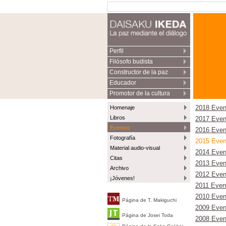
Perfil
Filósofo budista
Constructor de la paz
Educador
Promotor de la cultura
Homenaje
2018 Even
Libros
2017 Even
Eventos
2016 Even
Fotografía
2015 Even
Material audio-visual
2014 Even
Citas
2013 Even
Archivo
2012 Even
¡Jóvenes!
2011 Even
2010 Even
Página de T. Makiguchi
2009 Even
Página de Josei Toda
2008 Even