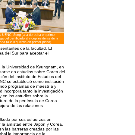
la UENC, Song (a la derecha en primer
a del certificado al vicepresidente de la
da (a la izquierda en primer plano)
entantes de la facultad. El
ea del Sur para aceptar el
la Universidad de Kyungnam, en
izarse en estudios sobre Corea del
ión del Instituto de Estudios del
NC se estableció como institución
endo programas de maestría y
 incorpora tanto la investigación
 en los estudios sobre la
uturo de la península de Corea
jora de las relaciones
 Ikeda por sus esfuerzos en
r la amistad entre Japón y Corea,
en las barreras creadas por las
bal la importancia de la