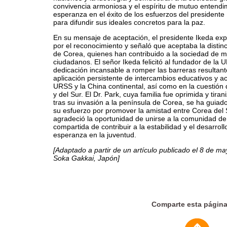
convivencia armoniosa y el espíritu de mutuo entendim
esperanza en el éxito de los esfuerzos del presidente 
para difundir sus ideales concretos para la paz.
En su mensaje de aceptación, el presidente Ikeda ex
por el reconocimiento y señaló que aceptaba la distin
de Corea, quienes han contribuido a la sociedad de
ciudadanos. El señor Ikeda felicitó al fundador de la
dedicación incansable a romper las barreras resultant
aplicación persistente de intercambios educativos y a
URSS y la China continental, así como en la cuestión 
y del Sur. El Dr. Park, cuya familia fue oprimida y tira
tras su invasión a la península de Corea, se ha guiad
su esfuerzo por promover la amistad entre Corea del 
agradeció la oportunidad de unirse a la comunidad de
compartida de contribuir a la estabilidad y el desarroll
esperanza en la juventud.
[Adaptado a partir de un artículo publicado el 8 de m
Soka Gakkai, Japón]
Comparte esta págin