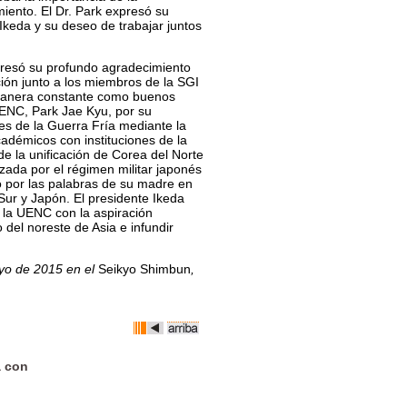
iento. El Dr. Park expresó su
Ikeda y su deseo de trabajar juntos
presó su profundo agradecimiento
ción junto a los miembros de la SGI
 manera constante como buenos
 UENC, Park Jae Kyu, por su
es de la Guerra Fría mediante la
cadémicos con instituciones de la
de la unificación de Corea del Norte
nizada por el régimen militar japonés
o por las palabras de su madre en
Sur y Japón. El presidente Ikeda
 la UENC con la aspiración
o del noreste de Asia e infundir
ayo de 2015 en el
Seikyo Shimbun
,
a con