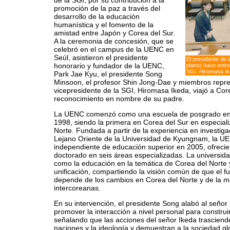
de la SGI, por su contribución a la
promoción de la paz a través del
desarrollo de la educación
humanística y el fomento de la
amistad entre Japón y Corea del Sur.
A la ceremonia de concesión, que se
celebró en el campus de la UENC en
Seúl, asistieron el presidente
El presidente de 
honorario y fundador de la UENC,
plano) hace entreg
SGI, Hiromasa Ike
Park Jae Kyu, el presidente Song
Minsoon, el profesor Shin Jong-Dae y miembros repres
vicepresidente de la SGI, Hiromasa Ikeda, viajó a Cor
reconocimiento en nombre de su padre.
La UENC comenzó como una escuela de posgrado en 
1998, siendo la primera en Corea del Sur en especial
Norte. Fundada a partir de la experiencia en investigac
Lejano Oriente de la Universidad de Kyungnam, la UE
independiente de educación superior en 2005, ofreci
doctorado en seis áreas especializadas. La universidad
como la educación en la temática de Corea del Norte y
unificación, compartiendo la visión común de que el f
depende de los cambios en Corea del Norte y de la me
intercoreanas.
En su intervención, el presidente Song alabó al señor
promover la interacción a nivel personal para construi
señalando que las acciones del señor Ikeda trasciend
naciones y la ideología y demuestran a la sociedad glo