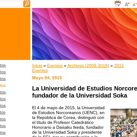
Inicio
»
Eventos
»
Archivos (2008-2018)
»
2015
tos
Eventos
tos
Mayo 04, 2015
tos
tos
La Universidad de Estudios Norcore
tos
fundador de la Universidad Soka
tos
tos
El 4 de mayo de 2015, la Universidad
de Estudios Norcoreanos (UENC), en
tos
la República de Corea, distinguió con
tos
el título de Profesor Catedrático
tos
Honorario a Daisaku Ikeda, fundador
de la Universidad Soka y presidente
tos