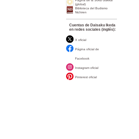
Página de la Soka Gakkai
(global)
Biblioteca del Budismo
Nichiren
Cuentas de Daisaku Ikeda
en redes sociales (inglés):
X oficial
Página oficial de
Facebook
Instagram oficial
Pinterest oficial