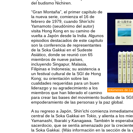
del budismo Nichiren.
“Gran Montaña”, el primer capítulo de
la nueva serie, comienza el 16 de
febrero de 1979, cuando Shin'ichi
Yamamoto (seudónimo del autor)
visita Hong Kong en su camino de
vuelta a Japón desde la India. Algunos
episodios destacados de este capítulo
son la conferencia de representantes
de la Soka Gakkai en el Sudeste
Asiático, donde se reunió con 65
miembros de nueve países,
incluyendo Singapur, Malasia,
Filipinas e Indonesia; su asistencia a
un festival cultural de la SGI de Hong
Kong; su orientación sobre las
cualidades requeridas para un buen
liderazgo y su agradecimiento a los
Volúmenes de
La
miembros que han liderado el camino
para crear las bases del movimiento budista de la SG
empoderamiento de las personas y la paz global.
A su regreso a Japón, Shin'ichi comienza inmediatame
central de la Soka Gakkai en Tokio, y alienta a los mi
Yamanashi, Ibaraki y Kanagawa. También le esperaban 
sacerdocio, que se sentía amenazado por la creciente 
la Soka Gakkai. (Más información en la sección de la