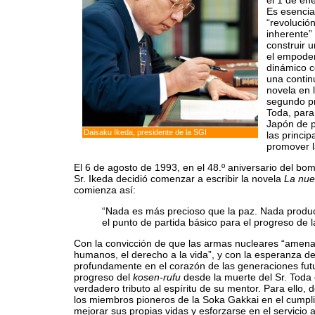
el 1 de en
Es esencia
“revolució
inherente”
construir 
el empoder
dinámico 
una conti
novela en 
segundo pr
Toda, para
Japón de p
Daisaku Ikeda, presidente de la SGI
las princi
promover la
El 6 de agosto de 1993, en el 48.º aniversario del bo
Sr. Ikeda decidió comenzar a escribir la novela
La nue
comienza así:
“Nada es más precioso que la paz. Nada produc
el punto de partida básico para el progreso de 
Con la convicción de que las armas nucleares “amena
humanos, el derecho a la vida”, y con la esperanza d
profundamente en el corazón de las generaciones futur
progreso del
kosen-rufu
desde la muerte del Sr. Toda
verdadero tributo al espíritu de su mentor. Para ello, 
los miembros pioneros de la Soka Gakkai en el cumpl
mejorar sus propias vidas y esforzarse en el servicio