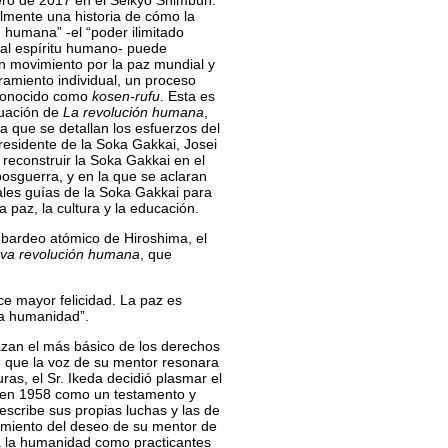
ero de 2017 en el Seikyo Shimbun.
lmente una historia de cómo la
n humana” -el “poder ilimitado
 al espíritu humano- puede
un movimiento por la paz mundial y
amiento individual, un proceso
conocido como
kosen-rufu
. Esta es
nuación de
La revolución humana
,
la que se detallan los esfuerzos del
esidente de la Soka Gakkai, Josei
 reconstruir la Soka Gakkai en el
osguerra, y en la que se aclaran
pales guías de la Soka Gakkai para
 paz, la cultura y la educación.
mbardeo atómico de Hiroshima, el
va revolución humana
, que
e mayor felicidad. La paz es
la humanidad”.
zan el más básico de los derechos
e que la voz de su mentor resonara
as, el Sr. Ikeda decidió plasmar el
 en 1958 como un testamento y
describe sus propias luchas y las de
imiento del deseo de su mentor de
 a la humanidad como practicantes