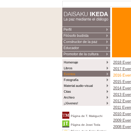
Perfil
Filósofo budista
Constructor de la paz
Educador
Promotor de la cultura
Homenaje
2018 Even
Libros
2017 Even
Eventos
2016 Even
Fotografía
2015 Even
Material audio-visual
2014 Even
Citas
2013 Even
Archivo
2012 Even
¡Jóvenes!
2011 Even
2010 Even
Página de T. Makiguchi
2009 Even
Página de Josei Toda
2008 Even