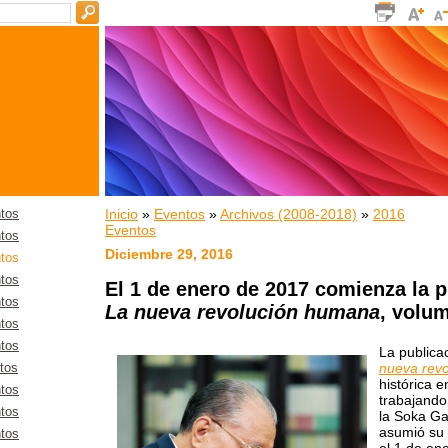
Inicio
»
Eventos
»
Archivos (2008-2018)
»
2016
tos
Eventos
tos
Diciembre 29, 2016
tos
tos
El 1 de enero de 2017 comienza la p
tos
La nueva revolución humana
, volu
tos
tos
La publica
nueva rev
tos
histórica 
tos
trabajando
tos
la Soka G
asumió su 
tos