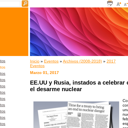
Inicio
»
Eventos
»
Archivos (2008-2018)
»
2017
tos
Eventos
tos
Marzo 01, 2017
tos
tos
EE.UU y Rusia, instados a celebrar 
tos
el desarme nuclear
tos
tos
Co
co
tos
un
tos
nu
tos
fe
es
tos