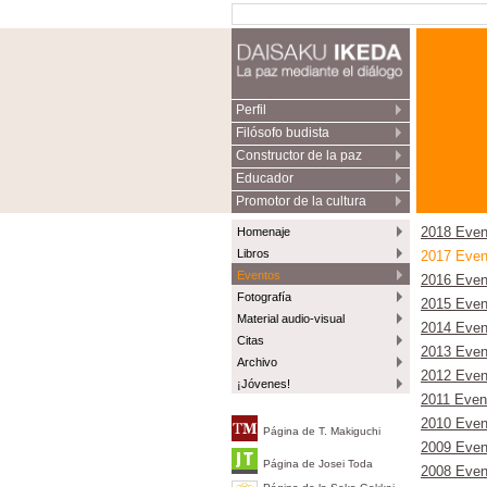
Perfil
Filósofo budista
Constructor de la paz
Educador
Promotor de la cultura
Homenaje
2018 Even
Libros
2017 Even
Eventos
2016 Even
Fotografía
2015 Even
Material audio-visual
2014 Even
Citas
2013 Even
Archivo
2012 Even
¡Jóvenes!
2011 Even
2010 Even
Página de T. Makiguchi
2009 Even
Página de Josei Toda
2008 Even