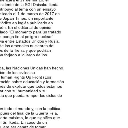
menzará el 27 de marzo, el
esidente de la SGI Daisaku Ikeda
ntribuyó al tema con un ensayo
blicado el 1 de marzo de 2017 en
e Japan Times, un importante
riódico en inglés publicado en
ón. En el editorial de opinión
tulado “El momento para un tratado
 ponga fin al peligro nuclear”
via entre Estados Unidos y Rusia,
de los arsenales nucleares del
 de la Tierra y que podrían
a forjado a lo largo de los
keda, las Naciones Unidas han hecho
n de los civiles su
o Human Rights Up Front (Los
ración sobre educación y formación
vés de explicar que todos estamos
tar con su humanidad y su
ía que pueda romper los ciclos de
 todo el mundo y, con la política
pués del final de la Guerra Fría,
rta máxima, lo que significa que
l Sr. Ikeda. En caso de un
equiere ser capaz de tomar