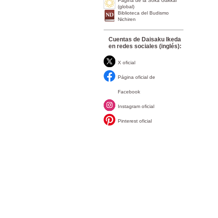
Página de la Soka Gakkai
(global)
Biblioteca del Budismo
Nichiren
Cuentas de Daisaku Ikeda
en redes sociales (inglés):
X oficial
Página oficial de
Facebook
Instagram oficial
Pinterest oficial