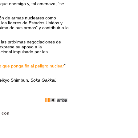
aque enemigo y, tal amenaza, “se
ción de armas nucleares como
a los líderes de Estados Unidos y
xima de sus armas” y contribuir a la
n las próximas negociaciones de
 exprese su apoyo a la
cional impulsado por las
 que ponga fin al peligro nuclear
”
eikyo Shimbun
, Soka Gakkai,
a con