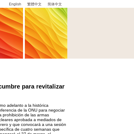
English
繁體中文
简体中文
cumbre para revitalizar
mo adelanto a la histórica
nferencia de la ONU para negociar
a prohibición de las armas
cleares aprobada a mediados de
brero y que convocará a una sesión
pecífica de cuatro semanas que