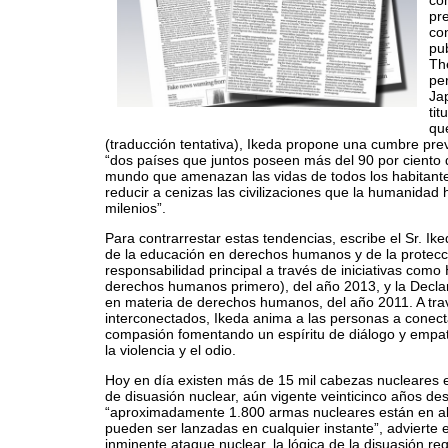
co
pr
co
pu
Th
pe
Jap
ti
que
(traducción tentativa), Ikeda propone una cumbre pre
“dos países que juntos poseen más del 90 por ciento 
mundo que amenazan las vidas de todos los habitantes
reducir a cenizas las civilizaciones que la humanidad h
milenios”.
Para contrarrestar estas tendencias, escribe el Sr. I
de la educación en derechos humanos y de la protecció
responsabilidad principal a través de iniciativas com
derechos humanos primero), del año 2013, y la Decla
en materia de derechos humanos, del año 2011. A tra
interconectados, Ikeda anima a las personas a conec
compasión fomentando un espíritu de diálogo y empat
la violencia y el odio.
Hoy en día existen más de 15 mil cabezas nucleares en
de disuasión nuclear, aún vigente veinticinco años des
“aproximadamente 1.800 armas nucleares están en ale
pueden ser lanzadas en cualquier instante”, advierte e
inminente ataque nuclear, la lógica de la disuasión r