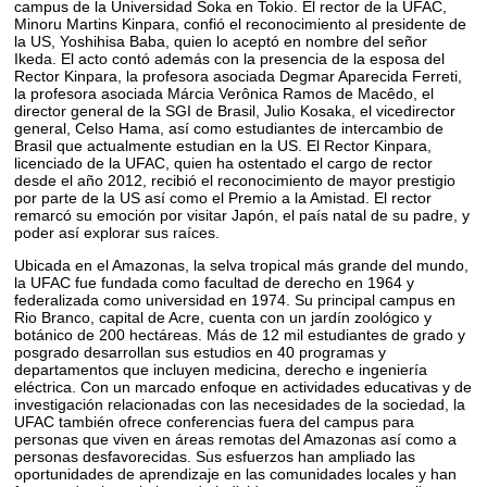
campus de la Universidad Soka en Tokio. El rector de la UFAC,
Minoru Martins Kinpara, confió el reconocimiento al presidente de
la US, Yoshihisa Baba, quien lo aceptó en nombre del señor
Ikeda. El acto contó además con la presencia de la esposa del
Rector Kinpara, la profesora asociada Degmar Aparecida Ferreti,
la profesora asociada Márcia Verônica Ramos de Macêdo, el
director general de la SGI de Brasil, Julio Kosaka, el vicedirector
general, Celso Hama, así como estudiantes de intercambio de
Brasil que actualmente estudian en la US. El Rector Kinpara,
licenciado de la UFAC, quien ha ostentado el cargo de rector
desde el año 2012, recibió el reconocimiento de mayor prestigio
por parte de la US así como el Premio a la Amistad. El rector
remarcó su emoción por visitar Japón, el país natal de su padre, y
poder así explorar sus raíces.
Ubicada en el Amazonas, la selva tropical más grande del mundo,
la UFAC fue fundada como facultad de derecho en 1964 y
federalizada como universidad en 1974. Su principal campus en
Rio Branco, capital de Acre, cuenta con un jardín zoológico y
botánico de 200 hectáreas. Más de 12 mil estudiantes de grado y
posgrado desarrollan sus estudios en 40 programas y
departamentos que incluyen medicina, derecho e ingeniería
eléctrica. Con un marcado enfoque en actividades educativas y de
investigación relacionadas con las necesidades de la sociedad, la
UFAC también ofrece conferencias fuera del campus para
personas que viven en áreas remotas del Amazonas así como a
personas desfavorecidas. Sus esfuerzos han ampliado las
oportunidades de aprendizaje en las comunidades locales y han