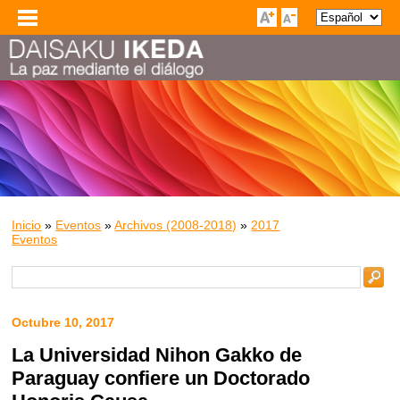
Inicio
»
Eventos
»
Archivos (2008-2018)
»
2017
Eventos
Octubre 10, 2017
La Universidad Nihon Gakko de
Paraguay confiere un Doctorado