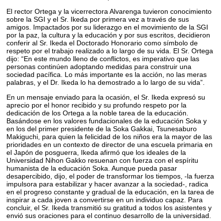
El rector Ortega y la vicerrectora Alvarenga tuvieron conocimiento
sobre la SGI y el Sr. Ikeda por primera vez a través de sus
amigos. Impactados por su liderazgo en el movimiento de la SGI
por la paz, la cultura y la educación y por sus escritos, decidieron
conferir al Sr. Ikeda el Doctorado Honorario como símbolo de
respeto por el trabajo realizado a lo largo de su vida. El Sr. Ortega
dijo: “En este mundo lleno de conflictos, es imperativo que las
personas continúen adoptando medidas para construir una
sociedad pacífica. Lo más importante es la acción, no las meras
palabras, y el Dr. Ikeda lo ha demostrado a lo largo de su vida”.
En un mensaje enviado para la ocasión, el Sr. Ikeda expresó su
aprecio por el honor recibido y su profundo respeto por la
dedicación de los Ortega a la noble tarea de la educación.
Basándose en los valores fundacionales de la educación Soka y
en los del primer presidente de la Soka Gakkai, Tsunesaburo
Makiguchi, para quien la felicidad de los niños era la mayor de las
prioridades en un contexto de director de una escuela primaria en
el Japón de posguerra, Ikeda afirmó que los ideales de la
Universidad Nihon Gakko resuenan con fuerza con el espíritu
humanista de la educación Soka. Aunque pueda pasar
desapercibido, dijo, el poder de transformar los tiempos, -la fuerza
impulsora para estabilizar y hacer avanzar a la sociedad-, radica
en el progreso constante y gradual de la educación, en la tarea de
inspirar a cada joven a convertirse en un individuo capaz. Para
concluir, el Sr. Ikeda transmitió su gratitud a todos los asistentes y
envió sus oraciones para el continuo desarrollo de la universidad.