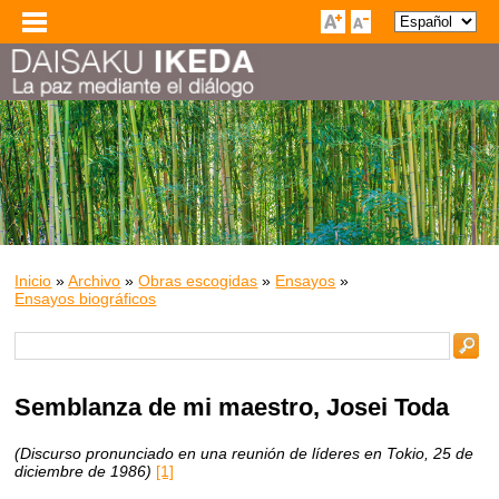
Inicio
»
Archivo
»
Obras escogidas
»
Ensayos
»
Ensayos biográficos
Semblanza de mi maestro, Josei Toda
(Discurso pronunciado en una reunión de líderes en Tokio, 25 de
diciembre de 1986)
[1]