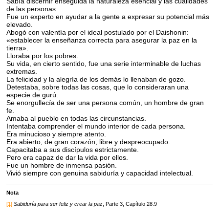
Sabía discernir enseguida la naturaleza esencial y las cualidades
de las personas.
Fue un experto en ayudar a la gente a expresar su potencial más
elevado.
Abogó con valentía por el ideal postulado por el Daishonin:
«establecer la enseñanza correcta para asegurar la paz en la
tierra».
Lloraba por los pobres.
Su vida, en cierto sentido, fue una serie interminable de luchas
extremas.
La felicidad y la alegría de los demás lo llenaban de gozo.
Detestaba, sobre todas las cosas, que lo consideraran una
especie de gurú.
Se enorgullecía de ser una persona común, un hombre de gran
fe.
Amaba al pueblo en todas las circunstancias.
Intentaba comprender el mundo interior de cada persona.
Era minucioso y siempre atento.
Era abierto, de gran corazón, libre y despreocupado.
Capacitaba a sus discípulos estrictamente.
Pero era capaz de dar la vida por ellos.
Fue un hombre de inmensa pasión.
Vivió siempre con genuina sabiduría y capacidad intelectual.
Nota
[1]
Sabiduría para ser feliz y crear la paz
, Parte 3, Capítulo 28.9