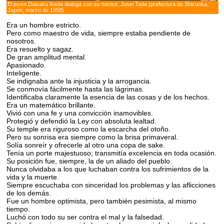
El joven Daisaku Ikeda dialoga con su mentor, Josei Toda (prefectura de Shizuoka,
Japón, marzo de 1958)
Era un hombre estricto.
Pero como maestro de vida, siempre estaba pendiente de
nosotros.
Era resuelto y sagaz.
De gran amplitud mental.
Apasionado.
Inteligente.
Se indignaba ante la injusticia y la arrogancia.
Se conmovía fácilmente hasta las lágrimas.
Identificaba claramente la esencia de las cosas y de los hechos.
Era un matemático brillante.
Vivió con una fe y una convicción inamovibles.
Protegió y defendió la Ley con absoluta lealtad.
Su temple era riguroso como la escarcha del otoño.
Pero su sonrisa era siempre como la brisa primaveral.
Solía sonreír y ofrecerle al otro una copa de sake.
Tenía un porte majestuoso; transmitía excelencia en toda ocasión.
Su posición fue, siempre, la de un aliado del pueblo.
Nunca olvidaba a los que luchaban contra los sufrimientos de la
vida y la muerte.
Siempre escuchaba con sinceridad los problemas y las aflicciones
de los demás.
Fue un hombre optimista, pero también pesimista, al mismo
tiempo.
Luchó con todo su ser contra el mal y la falsedad.