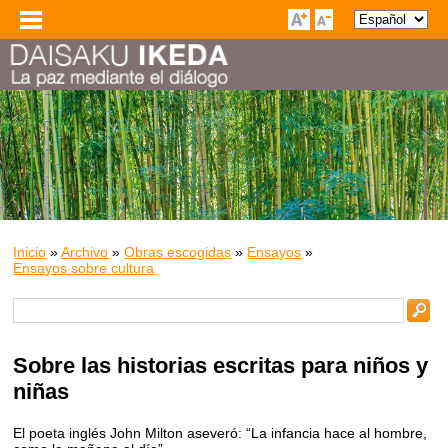
Inicio
»
Archivo
»
Obras escogidas
»
Ensayos
»
Ensayos sobre cultura
Sobre las historias escritas para niños y
niñas
El poeta inglés John Milton aseveró: “La infancia hace al hombre,