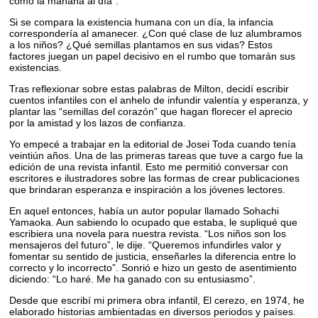
como la mañana al día”.
Si se compara la existencia humana con un día, la infancia
correspondería al amanecer. ¿Con qué clase de luz alumbramos
a los niños? ¿Qué semillas plantamos en sus vidas? Estos
factores juegan un papel decisivo en el rumbo que tomarán sus
existencias.
Tras reflexionar sobre estas palabras de Milton, decidí escribir
cuentos infantiles con el anhelo de infundir valentía y esperanza, y
plantar las “semillas del corazón” que hagan florecer el aprecio
por la amistad y los lazos de confianza.
Yo empecé a trabajar en la editorial de Josei Toda cuando tenía
veintiún años. Una de las primeras tareas que tuve a cargo fue la
edición de una revista infantil. Esto me permitió conversar con
escritores e ilustradores sobre las formas de crear publicaciones
que brindaran esperanza e inspiración a los jóvenes lectores.
En aquel entonces, había un autor popular llamado Sohachi
Yamaoka. Aun sabiendo lo ocupado que estaba, le supliqué que
escribiera una novela para nuestra revista. “Los niños son los
mensajeros del futuro”, le dije. “Queremos infundirles valor y
fomentar su sentido de justicia, enseñarles la diferencia entre lo
correcto y lo incorrecto”. Sonrió e hizo un gesto de asentimiento
diciendo: “Lo haré. Me ha ganado con su entusiasmo”.
Desde que escribí mi primera obra infantil, El cerezo, en 1974, he
elaborado historias ambientadas en diversos periodos y países.