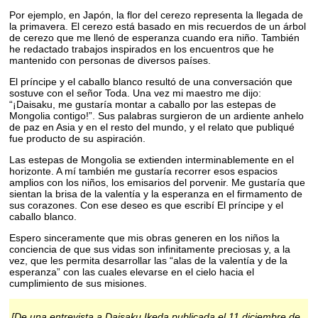
Por ejemplo, en Japón, la flor del cerezo representa la llegada de
la primavera. El cerezo está basado en mis recuerdos de un árbol
de cerezo que me llenó de esperanza cuando era niño. También
he redactado trabajos inspirados en los encuentros que he
mantenido con personas de diversos países.
El príncipe y el caballo blanco resultó de una conversación que
sostuve con el señor Toda. Una vez mi maestro me dijo:
“¡Daisaku, me gustaría montar a caballo por las estepas de
Mongolia contigo!”. Sus palabras surgieron de un ardiente anhelo
de paz en Asia y en el resto del mundo, y el relato que publiqué
fue producto de su aspiración.
Las estepas de Mongolia se extienden interminablemente en el
horizonte. A mí también me gustaría recorrer esos espacios
amplios con los niños, los emisarios del porvenir. Me gustaría que
sientan la brisa de la valentía y la esperanza en el firmamento de
sus corazones. Con ese deseo es que escribí El príncipe y el
caballo blanco.
Espero sinceramente que mis obras generen en los niños la
conciencia de que sus vidas son infinitamente preciosas y, a la
vez, que les permita desarrollar las “alas de la valentía y de la
esperanza” con las cuales elevarse en el cielo hacia el
cumplimiento de sus misiones.
[De una entrevista a Daisaku Ikeda publicada el 11 diciembre de