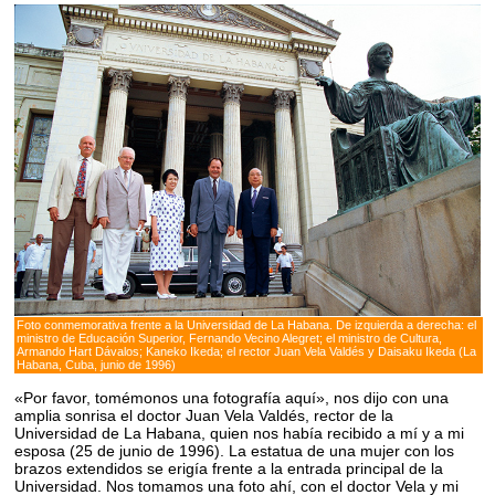
Foto conmemorativa frente a la Universidad de La Habana. De izquierda a derecha: el
ministro de Educación Superior, Fernando Vecino Alegret; el ministro de Cultura,
Armando Hart Dávalos; Kaneko Ikeda; el rector Juan Vela Valdés y Daisaku Ikeda (La
Habana, Cuba, junio de 1996)
«Por favor, tomémonos una fotografía aquí», nos dijo con una
amplia sonrisa el doctor Juan Vela Valdés, rector de la
Universidad de La Habana, quien nos había recibido a mí y a mi
esposa (25 de junio de 1996). La estatua de una mujer con los
brazos extendidos se erigía frente a la entrada principal de la
Universidad. Nos tomamos una foto ahí, con el doctor Vela y mi