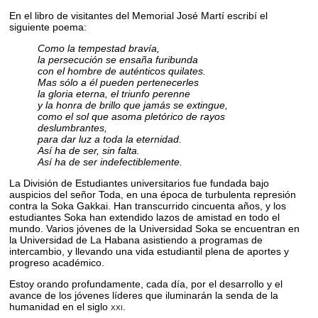
En el libro de visitantes del Memorial José Martí escribí el
siguiente poema:
Como la tempestad bravía,
la persecución se ensaña furibunda
con el hombre de auténticos quilates.
Mas sólo a él pueden pertenecerles
la gloria eterna, el triunfo perenne
y la honra de brillo que jamás se extingue,
como el sol que asoma pletórico de rayos
deslumbrantes,
para dar luz a toda la eternidad.
Así ha de ser, sin falta.
Así ha de ser indefectiblemente.
La División de Estudiantes universitarios fue fundada bajo
auspicios del señor Toda, en una época de turbulenta represión
contra la Soka Gakkai. Han transcurrido cincuenta años, y los
estudiantes Soka han extendido lazos de amistad en todo el
mundo. Varios jóvenes de la Universidad Soka se encuentran en
la Universidad de La Habana asistiendo a programas de
intercambio, y llevando una vida estudiantil plena de aportes y
progreso académico.
Estoy orando profundamente, cada día, por el desarrollo y el
avance de los jóvenes líderes que iluminarán la senda de la
humanidad en el siglo
xxi
.