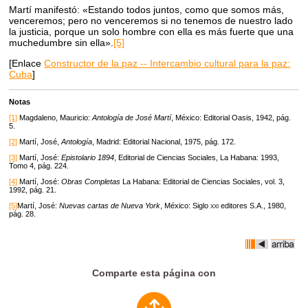
Martí manifestó: «Estando todos juntos, como que somos más,
venceremos; pero no venceremos si no tenemos de nuestro lado
la justicia, porque un solo hombre con ella es más fuerte que una
muchedumbre sin ella».
[5]
[Enlace
Constructor de la paz -- Intercambio cultural para la paz:
Cuba
]
Notas
[1]
Magdaleno, Mauricio:
Antología de José Martí
, México: Editorial Oasis, 1942, pág.
5.
[2]
Martí, José,
Antología
, Madrid: Editorial Nacional, 1975, pág. 172.
[3]
Martí, José:
Epistolario 1894
, Editorial de Ciencias Sociales, La Habana: 1993,
Tomo 4, pág. 224.
[4]
Martí, José:
Obras Completas
La Habana: Editorial de Ciencias Sociales, vol. 3,
1992, pág. 21.
[5]
Martí, José:
Nuevas cartas de Nueva York
, México: Siglo
xxi
editores S.A., 1980,
pág. 28.
Comparte esta página con