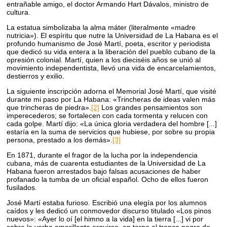
entrañable amigo, el doctor Armando Hart Dávalos, ministro de
cultura.
La estatua simbolizaba la alma máter (literalmente «madre
nutricia»). El espíritu que nutre la Universidad de La Habana es el
profundo humanismo de José Martí, poeta, escritor y periodista
que dedicó su vida entera a la liberación del pueblo cubano de la
opresión colonial. Martí, quien a los dieciséis años se unió al
movimiento independentista, llevó una vida de encarcelamientos,
destierros y exilio.
La siguiente inscripción adorna el Memorial José Martí, que visité
durante mi paso por La Habana: «Trincheras de ideas valen más
que trincheras de piedra».
[2]
Los grandes pensamientos son
imperecederos; se fortalecen con cada tormenta y relucen con
cada golpe. Martí dijo: «La única gloria verdadera del hombre [...]
estaría en la suma de servicios que hubiese, por sobre su propia
persona, prestado a los demás».
[3]
En 1871, durante el fragor de la lucha por la independencia
cubana, más de cuarenta estudiantes de la Universidad de La
Habana fueron arrestados bajo falsas acusaciones de haber
profanado la tumba de un oficial español. Ocho de ellos fueron
fusilados.
José Martí estaba furioso. Escribió una elegía por los alumnos
caídos y les dedicó un conmovedor discurso titulado «Los pinos
nuevos»: «Ayer lo oí [el himno a la vida] en la tierra [...] vi por