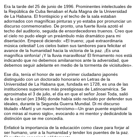
Era la tarde del 25 de junio de 1996. Prominentes intelectuales de
la República de Cuba llenaban el Aula Magna de la Universidad
de La Habana. El frontispicio y el techo de la sala estaban
adornados con magníficas pinturas y yo estaba por pronunciar un
discurso conmemorativo. De pronto, una fuerte lluvia azotó el
techo del auditorio, seguida de ensordecedores truenos. Creo que
el cielo no pudo elegir un preámbulo más dramático para mi
disertación. Empecé diciendo: «El trueno; ¡qué extraordinaria
música celestial! Los cielos baten sus tambores para felicitar el
avance de la humanidad hacia la victoria de la paz. ¡Es una
magnífica sinfonía! ¡Y la lluvia maravillosa! El firmamento nos está
indicando que no debemos amilanarnos ante la adversidad, que
debemos seguir adelante en medio de la tormenta de vicisitudes».
Ese día, tenía el honor de ser el primer ciudadano japonés
distinguido con un doctorado honorario en Letras de la
Universidad de La Habana que, fundada en 1728, es una de las
instituciones superiores más prestigiosas de Latinoamérica. Se
aproximaba el 3 de julio, el día en que el señor Josei Toda, salió
de la cárcel (en 1946) donde había sido recluido por defender sus
ideales, durante la Segunda Guerra Mundial. Di mi discurso
titulado «Martí y un nuevo heroísmo—Un gran puente espiritual
con miras al nuevo siglo», evocando a mi mentor y dedicándole la
distinción que se me concedía.
Enfaticé la importancia de la educación como clave para forjar al
ser humano, unir a la humanidad y tender los puentes de la paz.