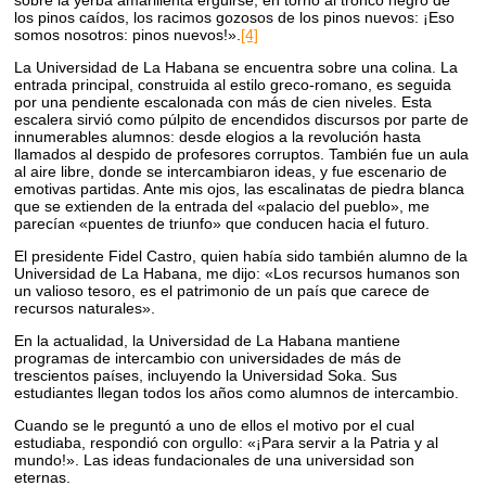
sobre la yerba amarillenta erguirse, en torno al tronco negro de
los pinos caídos, los racimos gozosos de los pinos nuevos: ¡Eso
somos nosotros: pinos nuevos!».
[4]
La Universidad de La Habana se encuentra sobre una colina. La
entrada principal, construida al estilo greco-romano, es seguida
por una pendiente escalonada con más de cien niveles. Esta
escalera sirvió como púlpito de encendidos discursos por parte de
innumerables alumnos: desde elogios a la revolución hasta
llamados al despido de profesores corruptos. También fue un aula
al aire libre, donde se intercambiaron ideas, y fue escenario de
emotivas partidas. Ante mis ojos, las escalinatas de piedra blanca
que se extienden de la entrada del «palacio del pueblo», me
parecían «puentes de triunfo» que conducen hacia el futuro.
El presidente Fidel Castro, quien había sido también alumno de la
Universidad de La Habana, me dijo: «Los recursos humanos son
un valioso tesoro, es el patrimonio de un país que carece de
recursos naturales».
En la actualidad, la Universidad de La Habana mantiene
programas de intercambio con universidades de más de
trescientos países, incluyendo la Universidad Soka. Sus
estudiantes llegan todos los años como alumnos de intercambio.
Cuando se le preguntó a uno de ellos el motivo por el cual
estudiaba, respondió con orgullo: «¡Para servir a la Patria y al
mundo!». Las ideas fundacionales de una universidad son
eternas.