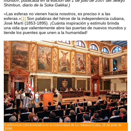
mundo», publicada en la edición del 1 de julio de 2007 del
Seikyo
Shimbun
, diario de la Soka Gakkai.)
«Las esferas no vienen hacia nosotros, es preciso ir a las
esferas.»
[1]
Son palabras del héroe de la independencia cubana,
José Martí (1853-1895). ¡Cuánta inspiración y estímulo brinda
una vida que valientemente abre las puertas de nuevos mundos y
tiende los puentes que unen a la humanidad!
Conferencia conmemorativa en la Universidad de La Habana (Cuba, 25 de junio de
1996)