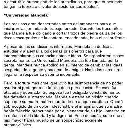
a destruir la humanidad de los presidiarios, para que nunca más
tengan la fuerza o el valor de sostener sus ideales”.
“Universidad Mandela”
Los reclusos eran despertados antes del amanecer para que
iniciaran las jornadas de trabajo forzado. Durante los trece años
que Mandela fue obligado a cortar trozos de piedra caliza de los
riscos escarpados de la cantera, encadenado, bajo el sol ardiente.
A pesar de las condiciones infernales, Mandela se dedicó a
estudiar y a alentar a los demás prisioneros para que
intercambiaran sus conocimientos e ideas. Se organizaron clases
secretamente. La Universidad Mandela; así fue llamada por la
gente. Mandela nunca abdicó en su intento de cambiar las ideas
sesgadas de la gente y hacerse de amigos. Hasta los carceleros
llegaron a respetar su espíritu indomable.
Pero la tortura más cruel que vivió fue la impotencia de no poder
ayudar ni proteger a su familia de la persecución. Su casa fue
atacada y quemada. Su esposa fue hostigada constantemente,
fue detenida e interrogada. Mandela estaba en prisión cuando
supo que su madre había muerto de un ataque cardíaco. Quedó
sobrecogido de un dolor indescriptible al imaginar que su madre
había fallecido preocupada por el bienestar de su hijo, inmerso en
la defensa de la libertad y la dignidad. Poco después, supo que su
hijo mayor había muerto de un sospechoso accidente
automovilístico.