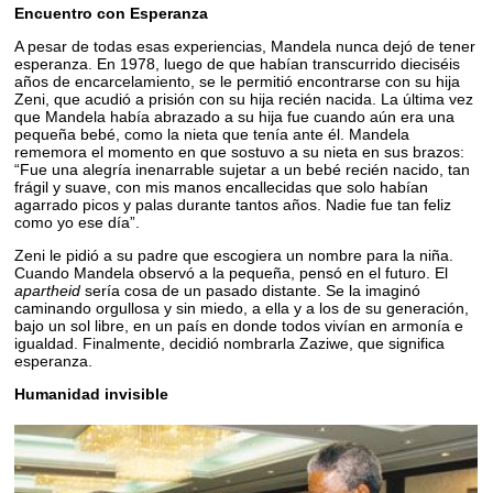
Encuentro con Esperanza
A pesar de todas esas experiencias, Mandela nunca dejó de tener
esperanza. En 1978, luego de que habían transcurrido dieciséis
años de encarcelamiento, se le permitió encontrarse con su hija
Zeni, que acudió a prisión con su hija recién nacida. La última vez
que Mandela había abrazado a su hija fue cuando aún era una
pequeña bebé, como la nieta que tenía ante él. Mandela
rememora el momento en que sostuvo a su nieta en sus brazos:
“Fue una alegría inenarrable sujetar a un bebé recién nacido, tan
frágil y suave, con mis manos encallecidas que solo habían
agarrado picos y palas durante tantos años. Nadie fue tan feliz
como yo ese día”.
Zeni le pidió a su padre que escogiera un nombre para la niña.
Cuando Mandela observó a la pequeña, pensó en el futuro. El
apartheid
sería cosa de un pasado distante. Se la imaginó
caminando orgullosa y sin miedo, a ella y a los de su generación,
bajo un sol libre, en un país en donde todos vivían en armonía e
igualdad. Finalmente, decidió nombrarla Zaziwe, que significa
esperanza.
Humanidad invisible