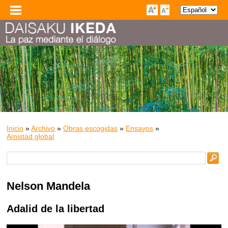
Inicio
»
Archivo
»
Obras escogidas
»
Ensayos
»
Amistad global
Nelson Mandela
Adalid de la libertad