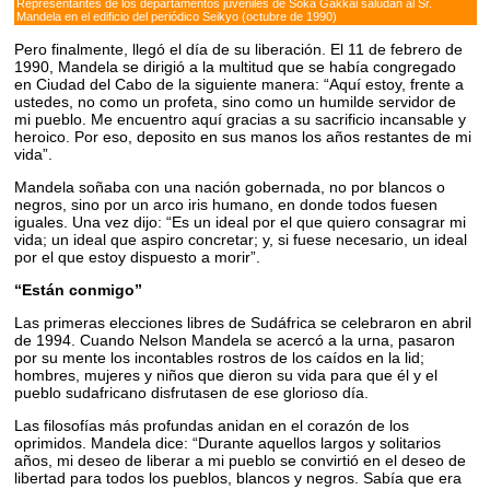
Representantes de los departamentos juveniles de Soka Gakkai saludan al Sr.
Mandela en el edificio del periódico Seikyo (octubre de 1990)
Pero finalmente, llegó el día de su liberación. El 11 de febrero de
1990, Mandela se dirigió a la multitud que se había congregado
en Ciudad del Cabo de la siguiente manera: “Aquí estoy, frente a
ustedes, no como un profeta, sino como un humilde servidor de
mi pueblo. Me encuentro aquí gracias a su sacrificio incansable y
heroico. Por eso, deposito en sus manos los años restantes de mi
vida”.
Mandela soñaba con una nación gobernada, no por blancos o
negros, sino por un arco iris humano, en donde todos fuesen
iguales. Una vez dijo: “Es un ideal por el que quiero consagrar mi
vida; un ideal que aspiro concretar; y, si fuese necesario, un ideal
por el que estoy dispuesto a morir”.
“Están conmigo”
Las primeras elecciones libres de Sudáfrica se celebraron en abril
de 1994. Cuando Nelson Mandela se acercó a la urna, pasaron
por su mente los incontables rostros de los caídos en la lid;
hombres, mujeres y niños que dieron su vida para que él y el
pueblo sudafricano disfrutasen de ese glorioso día.
Las filosofías más profundas anidan en el corazón de los
oprimidos. Mandela dice: “Durante aquellos largos y solitarios
años, mi deseo de liberar a mi pueblo se convirtió en el deseo de
libertad para todos los pueblos, blancos y negros. Sabía que era