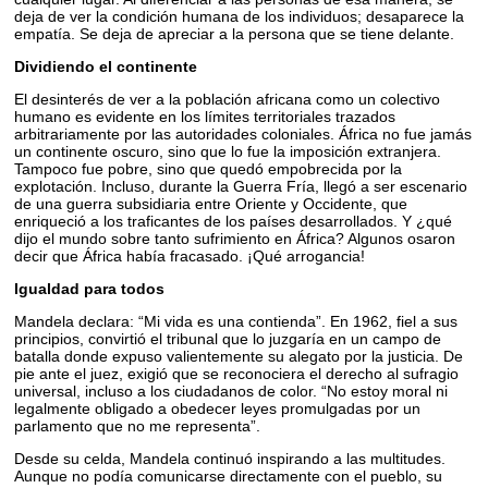
deja de ver la condición humana de los individuos; desaparece la
empatía. Se deja de apreciar a la persona que se tiene delante.
Dividiendo el continente
El desinterés de ver a la población africana como un colectivo
humano es evidente en los límites territoriales trazados
arbitrariamente por las autoridades coloniales. África no fue jamás
un continente oscuro, sino que lo fue la imposición extranjera.
Tampoco fue pobre, sino que quedó empobrecida por la
explotación. Incluso, durante la Guerra Fría, llegó a ser escenario
de una guerra subsidiaria entre Oriente y Occidente, que
enriqueció a los traficantes de los países desarrollados. Y ¿qué
dijo el mundo sobre tanto sufrimiento en África? Algunos osaron
decir que África había fracasado. ¡Qué arrogancia!
Igualdad para todos
Mandela declara: “Mi vida es una contienda”. En 1962, fiel a sus
principios, convirtió el tribunal que lo juzgaría en un campo de
batalla donde expuso valientemente su alegato por la justicia. De
pie ante el juez, exigió que se reconociera el derecho al sufragio
universal, incluso a los ciudadanos de color. “No estoy moral ni
legalmente obligado a obedecer leyes promulgadas por un
parlamento que no me representa”.
Desde su celda, Mandela continuó inspirando a las multitudes.
Aunque no podía comunicarse directamente con el pueblo, su