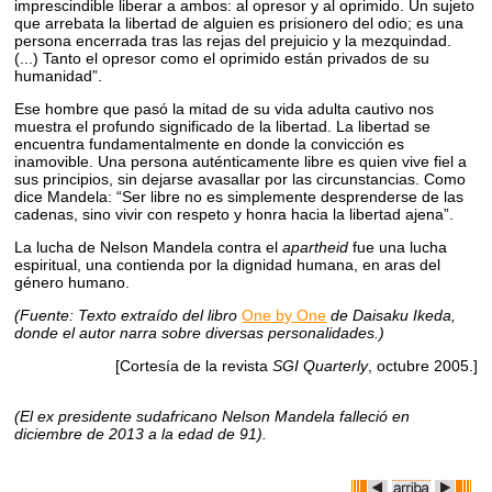
imprescindible liberar a ambos: al opresor y al oprimido. Un sujeto
que arrebata la libertad de alguien es prisionero del odio; es una
persona encerrada tras las rejas del prejuicio y la mezquindad.
(...) Tanto el opresor como el oprimido están privados de su
humanidad”.
Ese hombre que pasó la mitad de su vida adulta cautivo nos
muestra el profundo significado de la libertad. La libertad se
encuentra fundamentalmente en donde la convicción es
inamovible. Una persona auténticamente libre es quien vive fiel a
sus principios, sin dejarse avasallar por las circunstancias. Como
dice Mandela: “Ser libre no es simplemente desprenderse de las
cadenas, sino vivir con respeto y honra hacia la libertad ajena”.
La lucha de Nelson Mandela contra el
apartheid
fue una lucha
espiritual, una contienda por la dignidad humana, en aras del
género humano.
(Fuente: Texto extraído del libro
One by One
de Daisaku Ikeda,
donde el autor narra sobre diversas personalidades.)
[Cortesía de la revista
SGI Quarterly
, octubre 2005.]
(El ex presidente sudafricano Nelson Mandela falleció en
diciembre de 2013 a la edad de 91).