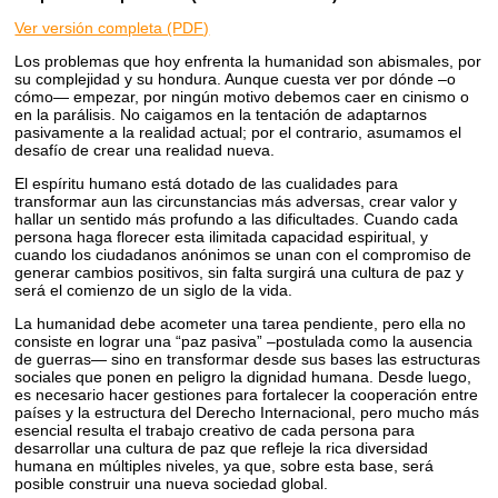
Ver versión completa (PDF)
Los problemas que hoy enfrenta la humanidad son abismales, por
su complejidad y su hondura. Aunque cuesta ver por dónde –o
cómo— empezar, por ningún motivo debemos caer en cinismo o
en la parálisis. No caigamos en la tentación de adaptarnos
pasivamente a la realidad actual; por el contrario, asumamos el
desafío de crear una realidad nueva.
El espíritu humano está dotado de las cualidades para
transformar aun las circunstancias más adversas, crear valor y
hallar un sentido más profundo a las dificultades. Cuando cada
persona haga florecer esta ilimitada capacidad espiritual, y
cuando los ciudadanos anónimos se unan con el compromiso de
generar cambios positivos, sin falta surgirá una cultura de paz y
será el comienzo de un siglo de la vida.
La humanidad debe acometer una tarea pendiente, pero ella no
consiste en lograr una “paz pasiva” –postulada como la ausencia
de guerras— sino en transformar desde sus bases las estructuras
sociales que ponen en peligro la dignidad humana. Desde luego,
es necesario hacer gestiones para fortalecer la cooperación entre
países y la estructura del Derecho Internacional, pero mucho más
esencial resulta el trabajo creativo de cada persona para
desarrollar una cultura de paz que refleje la rica diversidad
humana en múltiples niveles, ya que, sobre esta base, será
posible construir una nueva sociedad global.