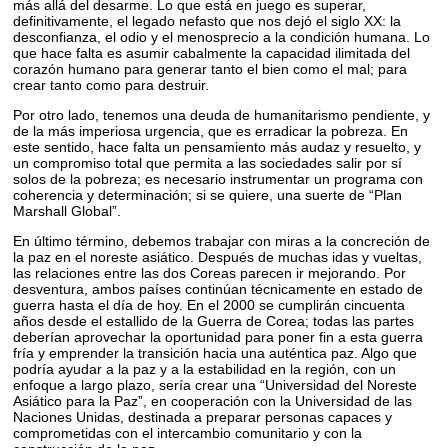
más allá del desarme. Lo que está en juego es superar,
definitivamente, el legado nefasto que nos dejó el siglo XX: la
desconfianza, el odio y el menosprecio a la condición humana. Lo
que hace falta es asumir cabalmente la capacidad ilimitada del
corazón humano para generar tanto el bien como el mal; para
crear tanto como para destruir.
Por otro lado, tenemos una deuda de humanitarismo pendiente, y
de la más imperiosa urgencia, que es erradicar la pobreza. En
este sentido, hace falta un pensamiento más audaz y resuelto, y
un compromiso total que permita a las sociedades salir por sí
solos de la pobreza; es necesario instrumentar un programa con
coherencia y determinación; si se quiere, una suerte de “Plan
Marshall Global”.
En último término, debemos trabajar con miras a la concreción de
la paz en el noreste asiático. Después de muchas idas y vueltas,
las relaciones entre las dos Coreas parecen ir mejorando. Por
desventura, ambos países continúan técnicamente en estado de
guerra hasta el día de hoy. En el 2000 se cumplirán cincuenta
años desde el estallido de la Guerra de Corea; todas las partes
deberían aprovechar la oportunidad para poner fin a esta guerra
fría y emprender la transición hacia una auténtica paz. Algo que
podría ayudar a la paz y a la estabilidad en la región, con un
enfoque a largo plazo, sería crear una “Universidad del Noreste
Asiático para la Paz”, en cooperación con la Universidad de las
Naciones Unidas, destinada a preparar personas capaces y
comprometidas con el intercambio comunitario y con la