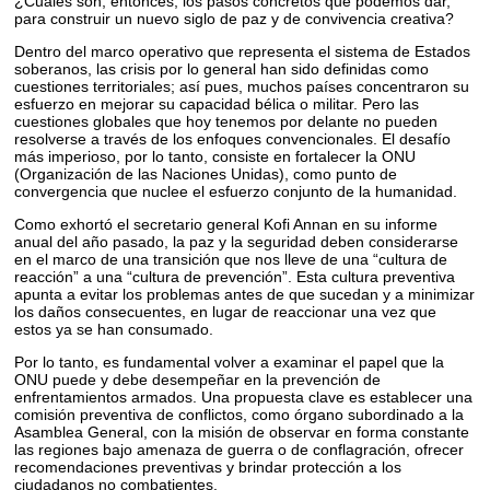
¿Cuáles son, entonces, los pasos concretos que podemos dar,
para construir un nuevo siglo de paz y de convivencia creativa?
Dentro del marco operativo que representa el sistema de Estados
soberanos, las crisis por lo general han sido definidas como
cuestiones territoriales; así pues, muchos países concentraron su
esfuerzo en mejorar su capacidad bélica o militar. Pero las
cuestiones globales que hoy tenemos por delante no pueden
resolverse a través de los enfoques convencionales. El desafío
más imperioso, por lo tanto, consiste en fortalecer la ONU
(Organización de las Naciones Unidas), como punto de
convergencia que nuclee el esfuerzo conjunto de la humanidad.
Como exhortó el secretario general Kofi Annan en su informe
anual del año pasado, la paz y la seguridad deben considerarse
en el marco de una transición que nos lleve de una “cultura de
reacción” a una “cultura de prevención”. Esta cultura preventiva
apunta a evitar los problemas antes de que sucedan y a minimizar
los daños consecuentes, en lugar de reaccionar una vez que
estos ya se han consumado.
Por lo tanto, es fundamental volver a examinar el papel que la
ONU puede y debe desempeñar en la prevención de
enfrentamientos armados. Una propuesta clave es establecer una
comisión preventiva de conflictos, como órgano subordinado a la
Asamblea General, con la misión de observar en forma constante
las regiones bajo amenaza de guerra o de conflagración, ofrecer
recomendaciones preventivas y brindar protección a los
ciudadanos no combatientes.