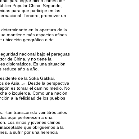
onal para lograr dicho cometido?
pública Popular China. Segundo,
nidas para que participe en las
ternacional. Tercero, promover un
determinante en la apertura de la
s que mantiene más aspectos afines
de ubicación geográfica o de
eguridad nacional bajo el paraguas
tor de China, y no tiene la
les diplomáticos. Es una situación
se reduce año a año.
esidente de la Soka Gakkai,
os de Asia...». Desde la perspectiva
 Japón es tomar el camino medio. No
recha o izquierda. Como una nación
nción a la felicidad de los pueblos
s. Han transcurrido veintitrés años
nidos aquí pertenecen a una
ión. Los niños y jóvenes chinos
 inaceptable que obliguemos a la
es, a sufrir por una herencia