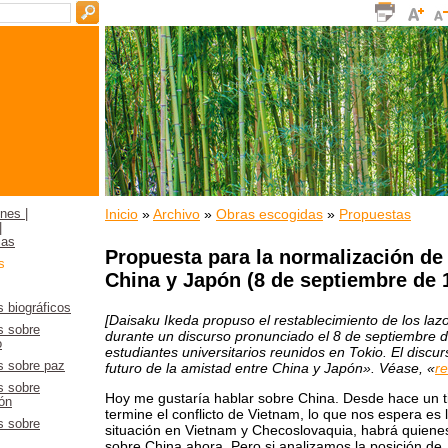
Inicio
»
Archivo
»
Obras escogidas
»
Propuestas
nes |
|
ias
Propuesta para la normalización de 
s
China y Japón (8 de septiembre de 
 biográficos
[Daisaku Ikeda propuso el restablecimiento de los laz
 sobre
durante un discurso pronunciado el 8 de septiembre 
o
estudiantes universitarios reunidos en Tokio. El discur
 sobre paz
futuro de la amistad entre China y Japón». Véase, «
re
 sobre
Hoy me gustaría hablar sobre China. Desde hace un t
ón
termine el conflicto de Vietnam, lo que nos espera es 
 sobre
situación en Vietnam y Checoslovaquia, habrá quiene
sobre China ahora. Pero si analizamos la posición 