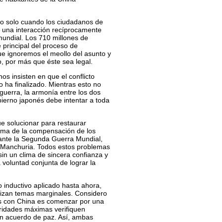
ido solo cuando los ciudadanos de
 una interacción recíprocamente
mundial. Los 710 millones de
 principal del proceso de
que ignoremos el meollo del asunto y
o, por más que éste sea legal.
os insisten en que el conflicto
o ha finalizado. Mientras esto no
uerra, la armonía entre los dos
bierno japonés debe intentar a toda
e solucionar para restaurar
tema de la compensación de los
rante la Segunda Guerra Mundial,
o Manchuria. Todos estos problemas
in un clima de sincera confianza y
voluntad conjunta de lograr la
inductivo aplicado hasta ahora,
orizan temas marginales. Considero
es con China es comenzar por una
oridades máximas verifiquen
n acuerdo de paz. Así, ambas