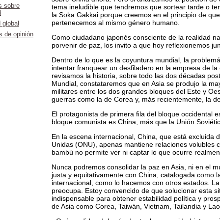
 sobre
tema ineludible que tendremos que sortear tarde o tem
d
la Soka Gakkai porque creemos en el principio de que
pertenecemos al mismo género humano.
 global
s de opinión
Como ciudadano japonés consciente de la realidad na
porvenir de paz, los invito a que hoy reflexionemos ju
Dentro de lo que es la coyuntura mundial, la problem
intentar franquear un desfiladero en la empresa de la
revisamos la historia, sobre todo las dos décadas pos
Mundial, constataremos que en Asia se produjo la ma
militares entre los dos grandes bloques del Este y Oes
guerras como la de Corea y, más recientemente, la d
El protagonista de primera fila del bloque occidental 
bloque comunista es China, más que la Unión Soviétic
En la escena internacional, China, que está excluida 
Unidas (ONU), apenas mantiene relaciones volubles co
bambú no permite ver ni captar lo que ocurre realmen
Nunca podremos consolidar la paz en Asia, ni en el m
justa y equitativamente con China, catalogada como l
internacional, como lo hacemos con otros estados. La
preocupa. Estoy convencido de que solucionar esta sit
indispensable para obtener estabilidad política y pro
de Asia como Corea, Taiwán, Vietnam, Tailandia y Lao