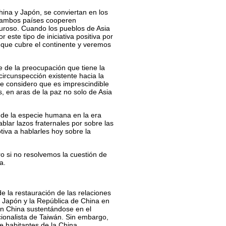
ina y Japón, se conviertan en los
e ambos países cooperen
uroso. Cuando los pueblos de Asia
ste tipo de iniciativa positiva por
 que cubre el continente y veremos
 de la preocupación que tiene la
ircunspección existente hacia la
te considero que es imprescindible
, en aras de la paz no solo de Asia
n de la especie humana en la era
lar lazos fraternales por sobre las
tiva a hablarles hoy sobre la
 si no resolvemos la cuestión de
a.
e la restauración de las relaciones
el Japón y la República de China en
con China sustentándose en el
ionalista de Taiwán. Sin embargo,
de habitantes de la China