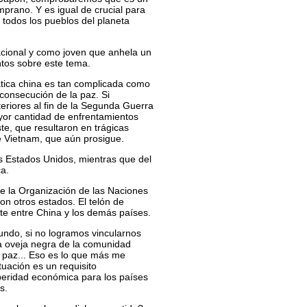
prano. Y es igual de crucial para
 todos los pueblos del planeta
cional y como joven que anhela un
ntos sobre este tema.
ática china es tan complicada como
 consecución de la paz. Si
teriores al fin de la Segunda Guerra
yor cantidad de enfrentamientos
te, que resultaron en trágicas
e Vietnam, que aún prosigue.
es Estados Unidos, mientras que del
a.
de la Organización de las Naciones
n otros estados. El telón de
te entre China y los demás países.
undo, si no logramos vincularnos
a oveja negra de la comunidad
 paz... Eso es lo que más me
uación es un requisito
speridad económica para los países
s.