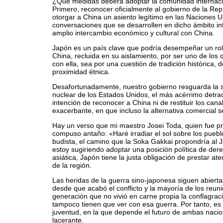
¿Qué medidas deberá adoptar la comunidad internaci
Primero, reconocer oficialmente al gobierno de la Re
otorgar a China un asiento legítimo en las Naciones U
conversaciones que se desarrollen en dicho ámbito in
amplio intercambio económico y cultural con China.
Japón es un país clave que podría desempeñar un rol 
China, recluida en su aislamiento, por ser uno de lo
con ella, sea por una cuestión de tradición histórica, 
proximidad étnica.
Desafortunadamente, nuestro gobierno resguarda la s
nuclear de los Estados Unidos, el más acérrimo detrac
intención de reconocer a China ni de restituir los cana
exacerbante, en que incluso la alternativa comercial 
Hay un verso que mi maestro Josei Toda, quien fue pr
compuso antaño: «Haré irradiar el sol sobre los puebl
budista, el camino que la Soka Gakkai propondría al
estoy sugiriendo adoptar una posición política de de
asiática, Japón tiene la justa obligación de prestar ate
de la región.
Las heridas de la guerra sino-japonesa siguen abierta
desde que acabó el conflicto y la mayoría de los reu
generación que no vivió en carne propia la conflagrac
tampoco tienen que ver con esa guerra. Por tanto, es
juventud, en la que depende el futuro de ambas nacion
lacerante.