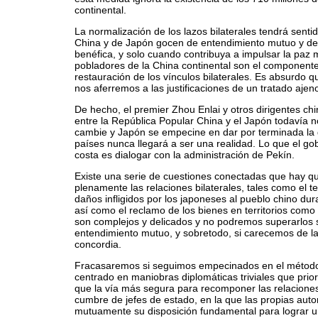
continental.
La normalización de los lazos bilaterales tendrá sent
China y de Japón gocen de entendimiento mutuo y de
benéfica, y solo cuando contribuya a impulsar la paz 
pobladores de la China continental son el componente
restauración de los vínculos bilaterales. Es absurdo 
nos aferremos a las justificaciones de un tratado ajen
De hecho, el premier Zhou Enlai y otros dirigentes chin
entre la República Popular China y el Japón todavía n
cambie y Japón se empecine en dar por terminada la g
países nunca llegará a ser una realidad. Lo que el go
costa es dialogar con la administración de Pekín.
Existe una serie de cuestiones conectadas que hay qu
plenamente las relaciones bilaterales, tales como el 
daños infligidos por los japoneses al pueblo chino du
así como el reclamo de los bienes en territorios com
son complejos y delicados y no podremos superarlos s
entendimiento mutuo, y sobretodo, si carecemos de la 
concordia.
Fracasaremos si seguimos empecinados en el método 
centrado en maniobras diplomáticas triviales que pri
que la vía más segura para recomponer las relacion
cumbre de jefes de estado, en la que las propias aut
mutuamente su disposición fundamental para lograr u