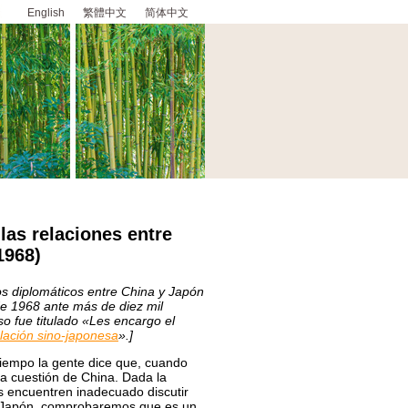
English
繁體中文
简体中文
las relaciones entre
1968)
os diplomáticos entre China y Japón
de 1968 ante más de diez mil
so fue titulado «Les encargo el
lación sino-japonesa
».]
iempo la gente dice que, cuando
la cuestión de China. Dada la
s encuentren inadecuado discutir
de Japón, comprobaremos que es un