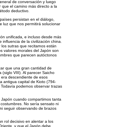
general de conversación y luego
r que el camino más directo a la
método deductivo.
aíses persistan en el diálogo,
 luz que nos permitirá solucionar
ión unificada, e incluso desde más
influencia de la civilización china.
 los sutras que recitamos están
 los valores morales del Japón son
tumbres que parecen autóctonos
car que una gran cantidad de
(siglo VIII). Al parecer Saicho
i, era descendiente de esos
a antigua capital de Kioto (794-
a. Todavía podemos observar trazas
 y Japón cuando compartimos tanta
n costumbres. No sería sensato ni
ni seguir observando de brazos
 rol decisivo en alentar a los
Oriente, y que el Japón debe