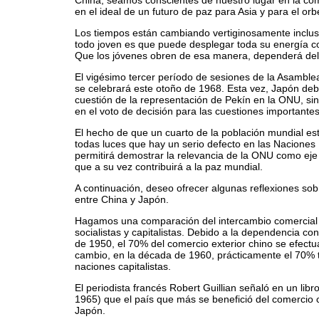
China; seamos conscientes de nuestro lugar en la co
en el ideal de un futuro de paz para Asia y para el orb
Los tiempos están cambiando vertiginosamente inclus
todo joven es que puede desplegar toda su energía c
Que los jóvenes obren de esa manera, dependerá del 
El vigésimo tercer período de sesiones de la Asambl
se celebrará este otoño de 1968. Esta vez, Japón deb
cuestión de la representación de Pekín en la ONU, si
en el voto de decisión para las cuestiones importante
El hecho de que un cuarto de la población mundial es
todas luces que hay un serio defecto en las Naciones 
permitirá demostrar la relevancia de la ONU como eje 
que a su vez contribuirá a la paz mundial.
A continuación, deseo ofrecer algunas reflexiones sobr
entre China y Japón.
Hagamos una comparación del intercambio comercial 
socialistas y capitalistas. Debido a la dependencia co
de 1950, el 70% del comercio exterior chino se efect
cambio, en la década de 1960, prácticamente el 70% 
naciones capitalistas.
El periodista francés Robert Guillian señaló en un libr
1965) que el país que más se benefició del comercio
Japón.