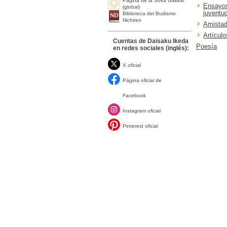
Página de la Soka Gakkai
Ensayos
(global)
juventu
Biblioteca del Budismo
Nichiren
Amistad
Artículo
Cuentas de Daisaku Ikeda
Poesía
en redes sociales (inglés):
X oficial
Página oficial de
Facebook
Instagram oficial
Pinterest oficial