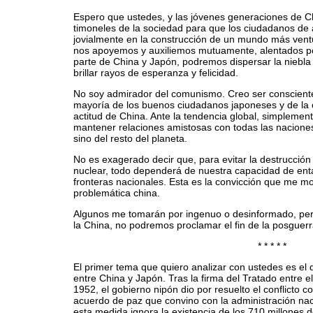
Espero que ustedes, y las jóvenes generaciones de Ch
timoneles de la sociedad para que los ciudadanos d
jovialmente en la construcción de un mundo más vent
nos apoyemos y auxiliemos mutuamente, alentados por e
parte de China y Japón, podremos dispersar la niebla
brillar rayos de esperanza y felicidad.
No soy admirador del comunismo. Creo ser consciente
mayoría de los buenos ciudadanos japoneses y de la c
actitud de China. Ante la tendencia global, simplemen
mantener relaciones amistosas con todas las naciones
sino del resto del planeta.
No es exagerado decir que, para evitar la destrucció
nuclear, todo dependerá de nuestra capacidad de entab
fronteras nacionales. Esta es la convicción que me mo
problemática china.
Algunos me tomarán por ingenuo o desinformado, pero
la China, no podremos proclamar el fin de la posguerr
* * * * *
El primer tema que quiero analizar con ustedes es el d
entre China y Japón. Tras la firma del Tratado entre 
1952, el gobierno nipón dio por resuelto el conflicto 
acuerdo de paz que convino con la administración nac
esta medida ignora la existencia de los 710 millones 