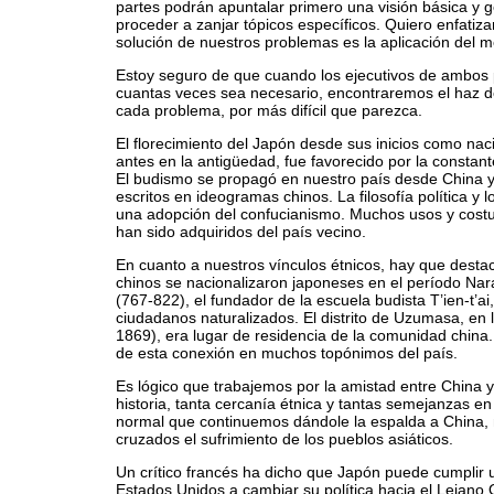
partes podrán apuntalar primero una visión básica y 
proceder a zanjar tópicos específicos. Quiero enfatiza
solución de nuestros problemas es la aplicación del 
Estoy seguro de que cuando los ejecutivos de ambos p
cuantas veces sea necesario, encontraremos el haz de
cada problema, por más difícil que parezca.
El florecimiento del Japón desde sus inicios como nac
antes en la antigüedad, fue favorecido por la constante 
El budismo se propagó en nuestro país desde China y
escritos en ideogramas chinos. La filosofía política y
una adopción del confucianismo. Muchos usos y cos
han sido adquiridos del país vecino.
En cuanto a nuestros vínculos étnicos, hay que desta
chinos se nacionalizaron japoneses en el período Nara 
(767-822), el fundador de la escuela budista T’ien-t’a
ciudadanos naturalizados. El distrito de Uzumasa, en l
1869), era lugar de residencia de la comunidad chin
de esta conexión en muchos topónimos del país.
Es lógico que trabajemos por la amistad entre China
historia, tanta cercanía étnica y tantas semejanzas e
normal que continuemos dándole la espalda a China, 
cruzados el sufrimiento de los pueblos asiáticos.
Un crítico francés ha dicho que Japón puede cumplir un
Estados Unidos a cambiar su política hacia el Lejano 