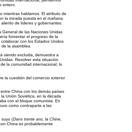
munidad internacional; pensemos
e entero.
o mientras hablamos. El atributo de
on la mirada puesta en el mañana.
aliento de líderes y gobernantes.
ea General de las Naciones Unidas
ería fomentar el progreso de la
n colaborar con los Estados Unidos
s de la asamblea.
tá siendo excluida, demuestra a
Unidas. Resolver esta situación
de la comunidad internacional, lo
e la cuestión del comercio exterior
entre China con los demás países
n la Unión Soviética, en la década
uaba con el bloque comunista. En
tuvo como contraparte a las
o suyo (
Dans trente ans, la Chine
,
 con China es probablemente