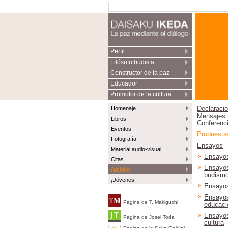
Perfil
Filósofo budista
Constructor de la paz
Educador
Promotor de la cultura
Homenaje
Declaracio
Mensajes 
Libros
Conferenc
Eventos
Propuesta
Fotografía
Ensayos
Material audio-visual
Ensayos
Citas
Ensayos
Archivo
budism
¡Jóvenes!
Ensayos
Ensayos
Página de T. Makiguchi
educaci
Ensayos
Página de Josei Toda
cultura