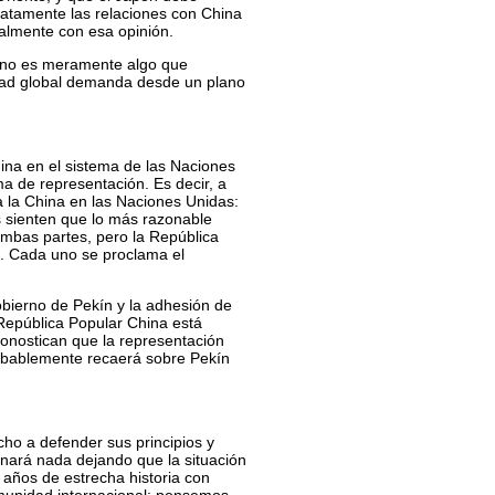
atamente las relaciones con China
talmente con esa opinión.
n no es meramente algo que
lidad global demanda desde un plano
hina en el sistema de las Naciones
a de representación. Es decir, a
a la China en las Naciones Unidas:
s sienten que lo más razonable
ambas partes, pero la República
o. Cada uno se proclama el
gobierno de Pekín y la adhesión de
 República Popular China está
ronostican que la representación
obablemente recaerá sobre Pekín
ho a defender sus principios y
ganará nada dejando que la situación
años de estrecha historia con