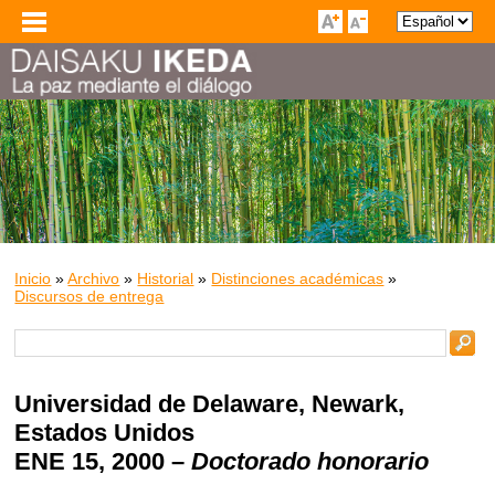
Inicio
»
Archivo
»
Historial
»
Distinciones académicas
»
Discursos de entrega
Universidad de Delaware
, Newark,
Estados Unidos
ENE 15, 2000 –
Doctorado honorario