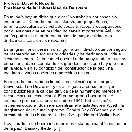
Profesor David P. Roselle
Presidente de la Universidad de Delaware
En mi país hay un dicho que dice: “No trabajes por cosas sin
importancia”. Cuando uno se esfuerza por pequeñeces, […]
termina apabullando su vida de cosas triviales, preocupándose
por cuestiones que en realidad no tienen importancia. Así, uno
jamás podrá disfrutar de momentos de mayor calidad para
dedicarse a cosas más relevantes.
Es un gran honor para mí distinguir a un individuo que por seguro
ha mantenido en claro sus prioridades y ha dedicado su vida a
llevarlas a cabo. De hecho, el doctor Ikeda ha ayudado a muchas
personas a darse cuenta de los grandes pasos que hay que dar
en la vida, y en su condición de “constructor de la paz”, ha
ayudado a varias naciones a percibir lo mismo.
Este grado honorario es la máxima distinción que otorga la
Universidad de Delaware, y es entregada a personas cuyas
contribuciones a la calidad de vida de la humanidad merece un
reconocimiento excepcional. El primer grado honorario fue
impuesto por nuestra universidad en 1841. Entre los más
recientes doctorandos se encuentran el artista Andrew Wyeth, la
magistrado del tribunal supremo, Sandra Day O’Connor, y el ex
presidente de los Estados Unidos, George Herbert Walker Bush.
Hoy, nos llena de honra incorporar en esta nómina al “constructor
de la paz”, Daisaku Ikeda. […]