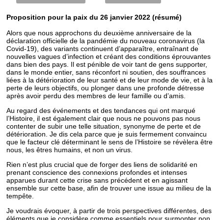
Proposition pour la paix du 26 janvier 2022 (résumé)
Alors que nous approchons du deuxième anniversaire de la
déclaration officielle de la pandémie du nouveau coronavirus (la
Covid-19), des variants continuent d’apparaître, entraînant de
nouvelles vagues d’infection et créant des conditions éprouvantes
dans bien des pays. Il est pénible de voir tant de gens supporter,
dans le monde entier, sans réconfort ni soutien, des souffrances
liées à la détérioration de leur santé et de leur mode de vie, et à la
perte de leurs objectifs, ou plonger dans une profonde détresse
après avoir perdu des membres de leur famille ou d’amis.
Au regard des événements et des tendances qui ont marqué
l’Histoire, il est également clair que nous ne pouvons pas nous
contenter de subir une telle situation, synonyme de perte et de
détérioration. Je dis cela parce que je suis fermement convaincu
que le facteur clé déterminant le sens de l’Histoire se révèlera être
nous, les êtres humains, et non un virus.
Rien n’est plus crucial que de forger des liens de solidarité en
prenant conscience des connexions profondes et intenses
apparues durant cette crise sans précédent et en agissant
ensemble sur cette base, afin de trouver une issue au milieu de la
tempête.
Je voudrais évoquer, à partir de trois perspectives différentes, des
éléments que je considère comme essentiels pour surmonter non